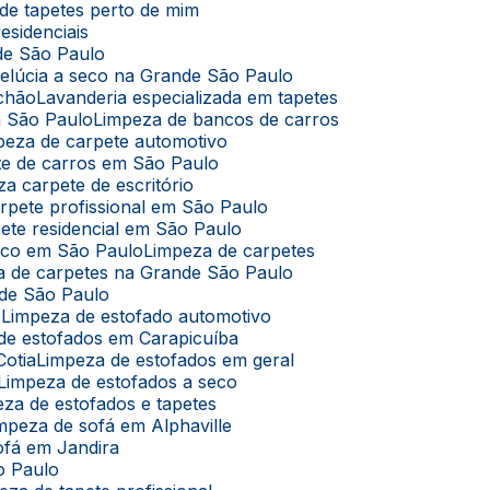
de tapetes perto de mim
esidenciais
de São Paulo
pelúcia a seco na Grande São Paulo
lchão
Lavanderia especializada em tapetes
m São Paulo
Limpeza de bancos de carros
mpeza de carpete automotivo
te de carros em São Paulo
za carpete de escritório
arpete profissional em São Paulo
pete residencial em São Paulo
seco em São Paulo
Limpeza de carpetes
za de carpetes na Grande São Paulo
nde São Paulo
ê
Limpeza de estofado automotivo
 de estofados em Carapicuíba
Cotia
Limpeza de estofados em geral
Limpeza de estofados a seco
eza de estofados e tapetes
impeza de sofá em Alphaville
ofá em Jandira
o Paulo