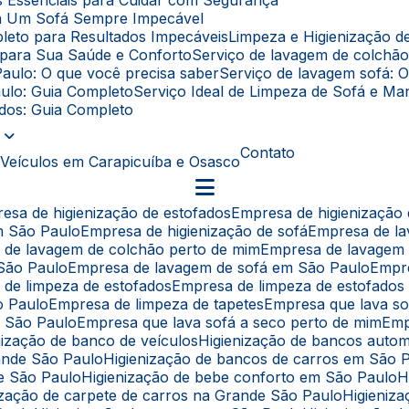
as Essenciais para Cuidar com Segurança
ara Um Sofá Sempre Impecável
leto para Resultados Impecáveis
Limpeza e Higienização 
l para Sua Saúde e Conforto
Serviço de lavagem de colchã
Paulo: O que você precisa saber
Serviço de lavagem sofá: 
aulo: Guia Completo
Serviço Ideal de Limpeza de Sofá e 
fados: Guia Completo
Contato
 Veículos em Carapicuíba e Osasco
resa de higienização de estofados
Empresa de higienização
em São Paulo
Empresa de higienização de sofá
Empresa de l
a de lavagem de colchão perto de mim
Empresa de lavagem
 São Paulo
Empresa de lavagem de sofá em São Paulo
Empr
 de limpeza de estofados
Empresa de limpeza de estofado
o Paulo
Empresa de limpeza de tapetes
Empresa que lava s
e São Paulo
Empresa que lava sofá a seco perto de mim
Em
enização de banco de veículos
Higienização de bancos auto
rande São Paulo
Higienização de bancos de carros em São 
de São Paulo
Higienização de bebe conforto em São Paulo
nização de carpete de carros na Grande São Paulo
Higieni