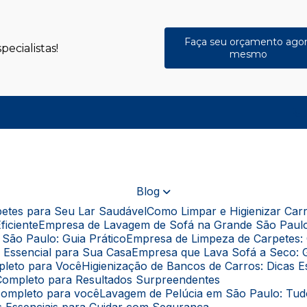
Faça seu orçamento ago
ecialistas!
mesmo
(
Blog
rpetes para Seu Lar Saudável
Como Limpar e Higienizar Ca
ficiente
Empresa de Lavagem de Sofá na Grande São Paul
São Paulo: Guia Prático
Empresa de Limpeza de Carpetes: 
a Essencial para Sua Casa
Empresa que Lava Sofá a Seco: 
pleto para Você
Higienização de Bancos de Carros: Dicas 
a Completo para Resultados Surpreendentes
 completo para você
Lavagem de Pelúcia em São Paulo: Tu