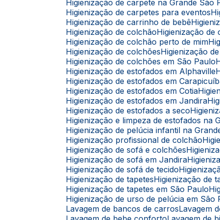
Higienização de carpete na Grande São 
Higienização de carpetes para eventos
Higienização de carrinho de bebê
Higie
Higienização de colchão
Higienização d
Higienização de colchão perto de mim
H
Higienização de colchões
Higienização 
Higienização de colchões em São Paulo
Higienização de estofados em Alphaville
Higienização de estofados em Carapicuí
Higienização de estofados em Cotia
Higi
Higienização de estofados em Jandira
H
Higienização de estofados a seco
Higien
Higienização e limpeza de estofados na
Higienização de pelúcia infantil na Gran
Higienização profissional de colchão
Hig
Higienização de sofá e colchões
Higieni
Higienização de sofá em Jandira
Higien
Higienização de sofá de tecido
Higieniza
Higienização de tapetes
Higienização de
Higienização de tapetes em São Paulo
H
Higienização de urso de pelúcia em São
Lavagem de bancos de carros
Lavagem 
Lavagem de bebe conforto
Lavagem de b