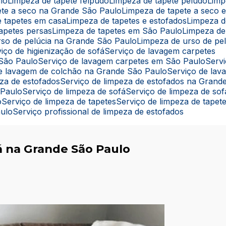
lo
Limpeza de tapete felpudo
Limpeza de tapete peludo
Lim
pete a seco na Grande São Paulo
Limpeza de tapete a seco
e tapetes em casa
Limpeza de tapetes e estofados
Limpeza 
tapetes persas
Limpeza de tapetes em São Paulo
Limpeza de
rso de pelúcia na Grande São Paulo
Limpeza de urso de pe
rviço de higienização de sofá
Serviço de lavagem carpetes
 São Paulo
Serviço de lavagem carpetes em São Paulo
Ser
 de lavagem de colchão na Grande São Paulo
Serviço de la
eza de estofados
Serviço de limpeza de estofados na Grand
 Paulo
Serviço de limpeza de sofá
Serviço de limpeza de s
o
Serviço de limpeza de tapetes
Serviço de limpeza de tape
aulo
Serviço profissional de limpeza de estofados
o
á na Grande São Paulo