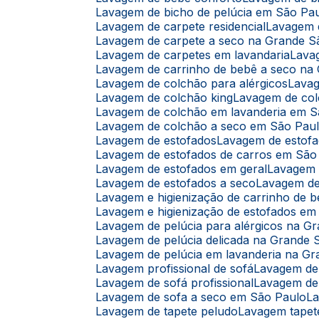
Lavagem de bicho de pelúcia em São Pa
Lavagem de carpete residencial
Lavagem
Lavagem de carpete a seco na Grande S
Lavagem de carpetes em lavandaria
Lav
Lavagem de carrinho de bebê a seco na
Lavagem de colchão para alérgicos
Lava
Lavagem de colchão king
Lavagem de co
Lavagem de colchão em lavanderia em 
Lavagem de colchão a seco em São Pau
Lavagem de estofados
Lavagem de estof
Lavagem de estofados de carros em São
Lavagem de estofados em geral
Lavagem
Lavagem de estofados a seco
Lavagem d
Lavagem e higienização de carrinho de 
Lavagem e higienização de estofados e
Lavagem de pelúcia para alérgicos na G
Lavagem de pelúcia delicada na Grande 
Lavagem de pelúcia em lavanderia na G
Lavagem profissional de sofá
Lavagem de
Lavagem de sofá profissional
Lavagem de
Lavagem de sofa a seco em São Paulo
L
Lavagem de tapete peludo
Lavagem tapet