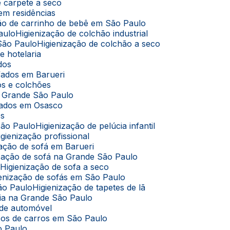
de carpete a seco
 em residências
ação de carrinho de bebê em São Paulo
aulo
Higienização de colchão industrial
 São Paulo
Higienização de colchão a seco
e hotelaria
ados
ofados em Barueri
dos e colchões
na Grande São Paulo
ofados em Osasco
os
São Paulo
Higienização de pelúcia infantil
Higienização profissional
ização de sofá em Barueri
nização de sofá na Grande São Paulo
o
Higienização de sofa a seco
gienização de sofás em São Paulo
São Paulo
Higienização de tapetes de lã
úcia na Grande São Paulo
 de automóvel
cos de carros em São Paulo
o Paulo