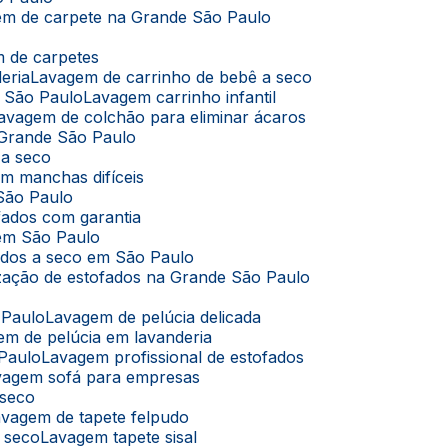
em de carpete na Grande São Paulo
m de carpetes
eria
Lavagem de carrinho de bebê a seco
m São Paulo
Lavagem carrinho infantil
Lavagem de colchão para eliminar ácaros
 Grande São Paulo
 a seco
m manchas difíceis
São Paulo
fados com garantia
 em São Paulo
ados a seco em São Paulo
ização de estofados na Grande São Paulo
 Paulo
Lavagem de pelúcia delicada
em de pelúcia em lavanderia
 Paulo
Lavagem profissional de estofados
avagem sofá para empresas
 seco
Lavagem de tapete felpudo
a seco
Lavagem tapete sisal