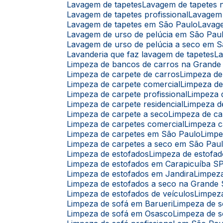
Lavagem de tapetes
Lavagem de tapetes
Lavagem de tapetes profissional
Lavagem
Lavagem de tapetes em São Paulo
Lavag
Lavagem de urso de pelúcia em São Pau
Lavagem de urso de pelúcia a seco em 
Lavanderia que faz lavagem de tapetes
L
Limpeza de bancos de carros na Grande
Limpeza de carpete de carros
Limpeza d
Limpeza de carpete comercial
Limpeza d
Limpeza de carpete profissional
Limpeza
Limpeza de carpete residencial
Limpeza 
Limpeza de carpete a seco
Limpeza de c
Limpeza de carpetes comercial
Limpeza c
Limpeza de carpetes em São Paulo
Limp
Limpeza de carpetes a seco em São Pau
Limpeza de estofados
Limpeza de estofad
Limpeza de estofados em Carapicuíba S
Limpeza de estofados em Jandira
Limpez
Limpeza de estofados a seco na Grande
Limpeza de estofados de veículos
Limpez
Limpeza de sofá em Barueri
Limpeza de 
Limpeza de sofá em Osasco
Limpeza de s