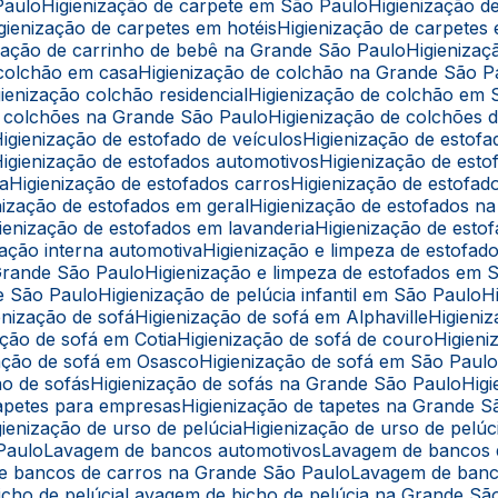
Paulo
Higienização de carpete em São Paulo
Higienização 
Higienização de carpetes em hotéis
Higienização de carpetes
nização de carrinho de bebê na Grande São Paulo
Higieniz
e colchão em casa
Higienização de colchão na Grande São P
igienização colchão residencial
Higienização de colchão em
de colchões na Grande São Paulo
Higienização de colchões d
Higienização de estofado de veículos
Higienização de estof
Higienização de estofados automotivos
Higienização de est
ba
Higienização de estofados carros
Higienização de estofa
enização de estofados em geral
Higienização de estofados 
igienização de estofados em lavanderia
Higienização de est
ização interna automotiva
Higienização e limpeza de estofad
 Grande São Paulo
Higienização e limpeza de estofados em 
de São Paulo
Higienização de pelúcia infantil em São Paulo
ienização de sofá
Higienização de sofá em Alphaville
Higien
zação de sofá em Cotia
Higienização de sofá de couro
Higie
ização de sofá em Osasco
Higienização de sofá em São Paul
ção de sofás
Higienização de sofás na Grande São Paulo
Hi
 tapetes para empresas
Higienização de tapetes na Grande 
igienização de urso de pelúcia
Higienização de urso de pel
 Paulo
Lavagem de bancos automotivos
Lavagem de bancos
de bancos de carros na Grande São Paulo
Lavagem de ban
icho de pelúcia
Lavagem de bicho de pelúcia na Grande Sã