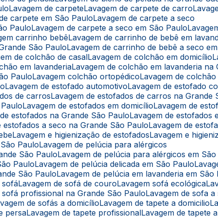
ulo
Lavagem de carpete
Lavagem de carpete de carro
Lavag
 de carpete em São Paulo
Lavagem de carpete a seco
ão Paulo
Lavagem de carpete a seco em São Paulo
Lavage
agem carrinho bebê
Lavagem de carrinho de bebê em lavand
 Grande São Paulo
Lavagem de carrinho de bebê a seco e
gem de colchão de casal
Lavagem de colchão em domicílio
lchão em lavanderia
Lavagem de colchão em lavanderia na
São Paulo
Lavagem colchão ortopédico
Lavagem de colchão
lo
Lavagem de estofado automotivo
Lavagem de estofado co
ados de carros
Lavagem de estofados de carros na Grande 
 Paulo
Lavagem de estofados em domicílio
Lavagem de esto
 de estofados na Grande São Paulo
Lavagem de estofados
e estofados a seco na Grande São Paulo
Lavagem de estof
bebe
Lavagem e higienização de estofados
Lavagem e higien
m São Paulo
Lavagem de pelúcia para alérgicos
rande São Paulo
Lavagem de pelúcia para alérgicos em São
São Paulo
Lavagem de pelúcia delicada em São Paulo
Lavag
rande São Paulo
Lavagem de pelúcia em lavanderia em São
 sofá
Lavagem de sofá de couro
Lavagem sofá ecológica
L
 sofá profissional na Grande São Paulo
Lavagem de sofa a
avagem de sofás a domicílio
Lavagem de tapete a domicilio
e persa
Lavagem de tapete profissional
Lavagem de tapete 