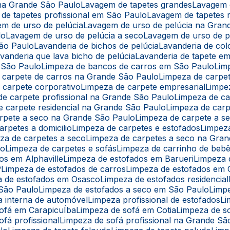
 na Grande São Paulo
Lavagem de tapetes grandes
Lavagem 
 de tapetes profissional em São Paulo
Lavagem de tapetes r
em de urso de pelúcia
Lavagem de urso de pelúcia na Gran
lo
Lavagem de urso de pelúcia a seco
Lavagem de urso de 
São Paulo
Lavanderia de bichos de pelúcia
Lavanderia de co
avanderia que lava bicho de pelúcia
Lavanderia de tapete e
 São Paulo
Limpeza de bancos de carros em São Paulo
Li
e carpete de carros na Grande São Paulo
Limpeza de carpe
e carpete corporativo
Limpeza de carpete empresarial
Limpe
 de carpete profissional na Grande São Paulo
Limpeza de c
de carpete residencial na Grande São Paulo
Limpeza de car
arpete a seco na Grande São Paulo
Limpeza de carpete a 
arpetes a domicilio
Limpeza de carpetes e estofados
Limpe
eza de carpetes a seco
Limpeza de carpetes a seco na Gra
lo
Limpeza de carpetes e sofás
Limpeza de carrinho de beb
os em Alphaville
Limpeza de estofados em Barueri
Limpeza
P
Limpeza de estofados de carros
Limpeza de estofados em 
a de estofados em Osasco
Limpeza de estofados residencial
 São Paulo
Limpeza de estofados a seco em São Paulo
Limp
a interna de automóvel
Limpeza profissional de estofados
L
sofá em CarapicuÍba
Limpeza de sofá em Cotia
Limpeza de s
ofá profissional
Limpeza de sofá profissional na Grande Sã