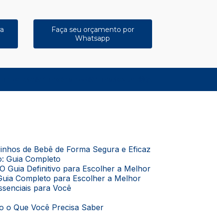
ra
Faça seu orçamento por
Whatsapp
11) 4167-7375
(11) 98048-4661
(11) 98385-1247
rrinhos de Bebê de Forma Segura e Eficaz
o: Guia Completo
O Guia Definitivo para Escolher a Melhor
Guia Completo para Escolher a Melhor
Essenciais para Você
do o Que Você Precisa Saber