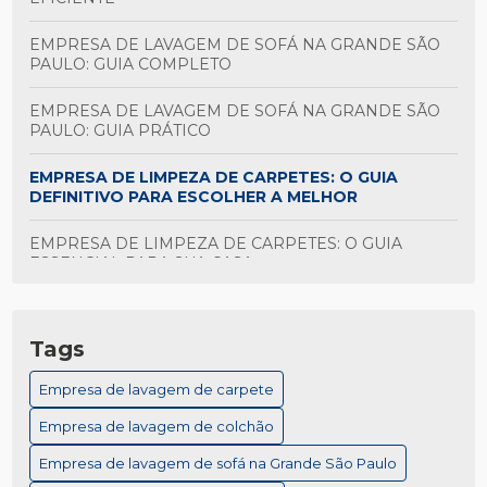
EMPRESA DE LAVAGEM DE SOFÁ NA GRANDE SÃO
PAULO: GUIA COMPLETO
EMPRESA DE LAVAGEM DE SOFÁ NA GRANDE SÃO
PAULO: GUIA PRÁTICO
EMPRESA DE LIMPEZA DE CARPETES: O GUIA
DEFINITIVO PARA ESCOLHER A MELHOR
EMPRESA DE LIMPEZA DE CARPETES: O GUIA
ESSENCIAL PARA SUA CASA
EMPRESA QUE LAVA SOFÁ A SECO: GUIA COMPLETO
PARA ESCOLHER A MELHOR
Tags
EMPRESA QUE LAVA SOFÁ A SECO: GUIA COMPLETO
Empresa de lavagem de carpete
PARA VOCÊ
Empresa de lavagem de colchão
HIGIENIZAÇÃO DE BANCOS DE CARROS: DICAS
ESSENCIAIS PARA VOCÊ
Empresa de lavagem de sofá na Grande São Paulo