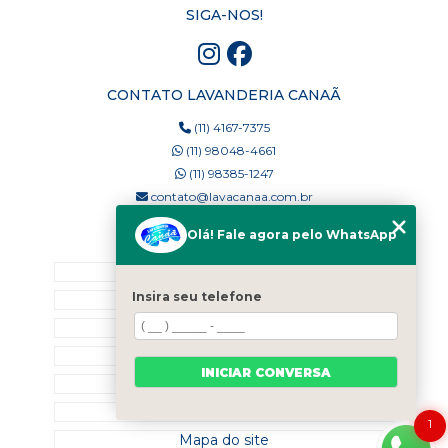
SIGA-NOS!
CONTATO LAVANDERIA CANAÃ
(11) 4167-7375
(11) 98048-4661
(11) 98385-1247
contato@lavacanaa.com.br
Olá! Fale agora pelo WhatsApp
MENU
Home
Insira seu telefone
Quem Somos
Blog
Serviços
INICIAR CONVERSA
Contato
Categorias
1
Mapa do site