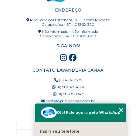
ENDEREÇO
Rua Serra dos Estrondos, 36 - Jardim Planalto
Carapicuíba - SP - 06362-320
Não Informado - Não Informado
Carapicuíba - SP - 00000-000
SIGA-NOS!
CONTATO LAVANDERIA CANAÃ
(11) 4167-7375
(11) 98048-4661
(11) 98385-1247
contato@lavacanaa.com.br
Olá! Fale agora pelo WhatsApp
MENU
Home
Insira seu telefone
Quem Somos