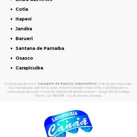
Cotia
Itapevi
Jandira
Barueri
Santana de Parnaíba
Osasco
Carapicuíba
O conteúdo do texto "
Lavagem de bancos automotivos
" é de direito reservado.
Sua reprodução, parcial ou total, mesmo citando nossos links, é proibida sem a
autorização do autor. Crime de violação de direito autoral – artigo 184 do Código
Penal –
Lei 9610/98 - Lei de direitos autorais
.