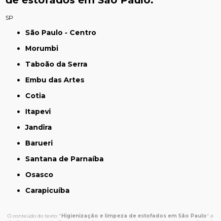
de estofados em São Paulo:
SP
São Paulo - Centro
Morumbi
Taboão da Serra
Embu das Artes
Cotia
Itapevi
Jandira
Barueri
Santana de Parnaíba
Osasco
Carapicuíba
O conteúdo do texto "
Higienização e limpeza de estofados em São Paulo
" é