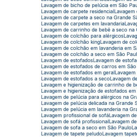
Lavagem de bicho de pelúcia em São Pa
Lavagem de carpete residencial
Lavagem
Lavagem de carpete a seco na Grande S
Lavagem de carpetes em lavandaria
Lav
Lavagem de carrinho de bebê a seco na
Lavagem de colchão para alérgicos
Lava
Lavagem de colchão king
Lavagem de co
Lavagem de colchão em lavanderia em 
Lavagem de colchão a seco em São Pau
Lavagem de estofados
Lavagem de estof
Lavagem de estofados de carros em São
Lavagem de estofados em geral
Lavagem
Lavagem de estofados a seco
Lavagem d
Lavagem e higienização de carrinho de 
Lavagem e higienização de estofados e
Lavagem de pelúcia para alérgicos na G
Lavagem de pelúcia delicada na Grande 
Lavagem de pelúcia em lavanderia na G
Lavagem profissional de sofá
Lavagem de
Lavagem de sofá profissional
Lavagem de
Lavagem de sofa a seco em São Paulo
L
Lavagem de tapete peludo
Lavagem tapet