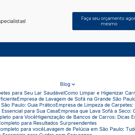
Faça seu orçamento ago
ecialistas!
mesmo
(
Blog
rpetes para Seu Lar Saudável
Como Limpar e Higienizar Ca
ficiente
Empresa de Lavagem de Sofá na Grande São Paul
São Paulo: Guia Prático
Empresa de Limpeza de Carpetes: 
a Essencial para Sua Casa
Empresa que Lava Sofá a Seco: 
pleto para Você
Higienização de Bancos de Carros: Dicas 
a Completo para Resultados Surpreendentes
 completo para você
Lavagem de Pelúcia em São Paulo: Tu