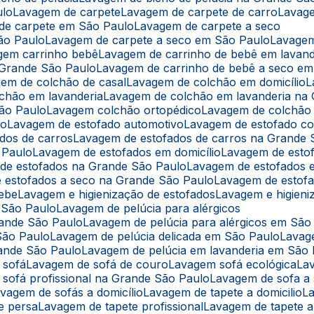
ulo
Lavagem de carpete
Lavagem de carpete de carro
Lavag
 de carpete em São Paulo
Lavagem de carpete a seco
ão Paulo
Lavagem de carpete a seco em São Paulo
Lavage
agem carrinho bebê
Lavagem de carrinho de bebê em lavand
 Grande São Paulo
Lavagem de carrinho de bebê a seco e
gem de colchão de casal
Lavagem de colchão em domicílio
lchão em lavanderia
Lavagem de colchão em lavanderia na
São Paulo
Lavagem colchão ortopédico
Lavagem de colchão
lo
Lavagem de estofado automotivo
Lavagem de estofado co
ados de carros
Lavagem de estofados de carros na Grande 
 Paulo
Lavagem de estofados em domicílio
Lavagem de esto
 de estofados na Grande São Paulo
Lavagem de estofados
e estofados a seco na Grande São Paulo
Lavagem de estof
bebe
Lavagem e higienização de estofados
Lavagem e higien
m São Paulo
Lavagem de pelúcia para alérgicos
rande São Paulo
Lavagem de pelúcia para alérgicos em São
São Paulo
Lavagem de pelúcia delicada em São Paulo
Lavag
rande São Paulo
Lavagem de pelúcia em lavanderia em São
 sofá
Lavagem de sofá de couro
Lavagem sofá ecológica
L
 sofá profissional na Grande São Paulo
Lavagem de sofa a
avagem de sofás a domicílio
Lavagem de tapete a domicilio
e persa
Lavagem de tapete profissional
Lavagem de tapete 