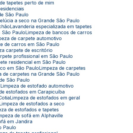
de tapetes perto de mim
esidenciais
de São Paulo
pelúcia a seco na Grande São Paulo
lchão
Lavanderia especializada em tapetes
m São Paulo
Limpeza de bancos de carros
mpeza de carpete automotivo
te de carros em São Paulo
za carpete de escritório
arpete profissional em São Paulo
pete residencial em São Paulo
seco em São Paulo
Limpeza de carpetes
za de carpetes na Grande São Paulo
nde São Paulo
ê
Limpeza de estofado automotivo
 de estofados em Carapicuíba
Cotia
Limpeza de estofados em geral
Limpeza de estofados a seco
eza de estofados e tapetes
impeza de sofá em Alphaville
ofá em Jandira
o Paulo