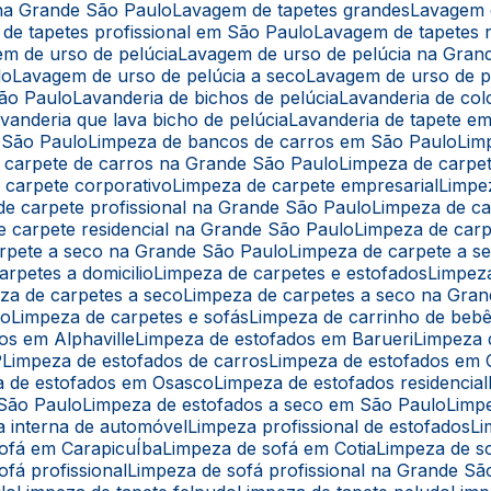
 na Grande São Paulo
Lavagem de tapetes grandes
Lavagem 
 de tapetes profissional em São Paulo
Lavagem de tapetes r
em de urso de pelúcia
Lavagem de urso de pelúcia na Gran
lo
Lavagem de urso de pelúcia a seco
Lavagem de urso de 
São Paulo
Lavanderia de bichos de pelúcia
Lavanderia de co
avanderia que lava bicho de pelúcia
Lavanderia de tapete e
 São Paulo
Limpeza de bancos de carros em São Paulo
Li
e carpete de carros na Grande São Paulo
Limpeza de carpe
e carpete corporativo
Limpeza de carpete empresarial
Limpe
 de carpete profissional na Grande São Paulo
Limpeza de c
de carpete residencial na Grande São Paulo
Limpeza de car
arpete a seco na Grande São Paulo
Limpeza de carpete a 
arpetes a domicilio
Limpeza de carpetes e estofados
Limpe
eza de carpetes a seco
Limpeza de carpetes a seco na Gra
lo
Limpeza de carpetes e sofás
Limpeza de carrinho de beb
os em Alphaville
Limpeza de estofados em Barueri
Limpeza
P
Limpeza de estofados de carros
Limpeza de estofados em 
a de estofados em Osasco
Limpeza de estofados residencial
 São Paulo
Limpeza de estofados a seco em São Paulo
Limp
a interna de automóvel
Limpeza profissional de estofados
L
sofá em CarapicuÍba
Limpeza de sofá em Cotia
Limpeza de s
ofá profissional
Limpeza de sofá profissional na Grande Sã