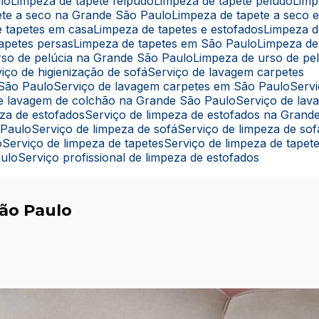
lo
Limpeza de tapete felpudo
Limpeza de tapete peludo
Lim
pete a seco na Grande São Paulo
Limpeza de tapete a seco
e tapetes em casa
Limpeza de tapetes e estofados
Limpeza 
tapetes persas
Limpeza de tapetes em São Paulo
Limpeza de
rso de pelúcia na Grande São Paulo
Limpeza de urso de pe
rviço de higienização de sofá
Serviço de lavagem carpetes
 São Paulo
Serviço de lavagem carpetes em São Paulo
Ser
 de lavagem de colchão na Grande São Paulo
Serviço de la
eza de estofados
Serviço de limpeza de estofados na Grand
 Paulo
Serviço de limpeza de sofá
Serviço de limpeza de s
o
Serviço de limpeza de tapetes
Serviço de limpeza de tape
aulo
Serviço profissional de limpeza de estofados
São Paulo