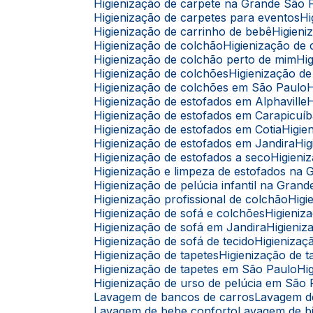
Higienização de carpete na Grande São 
Higienização de carpetes para eventos
Higienização de carrinho de bebê
Higie
Higienização de colchão
Higienização d
Higienização de colchão perto de mim
H
Higienização de colchões
Higienização 
Higienização de colchões em São Paulo
Higienização de estofados em Alphaville
Higienização de estofados em Carapicuí
Higienização de estofados em Cotia
Higi
Higienização de estofados em Jandira
H
Higienização de estofados a seco
Higien
Higienização e limpeza de estofados na
Higienização de pelúcia infantil na Gran
Higienização profissional de colchão
Hig
Higienização de sofá e colchões
Higieni
Higienização de sofá em Jandira
Higien
Higienização de sofá de tecido
Higieniza
Higienização de tapetes
Higienização de
Higienização de tapetes em São Paulo
H
Higienização de urso de pelúcia em São
Lavagem de bancos de carros
Lavagem 
Lavagem de bebe conforto
Lavagem de b