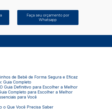
ra
Faça seu orçamento por
Whatsapp
11) 4167-7375
(11) 98048-4661
(11) 98385-1247
rrinhos de Bebê de Forma Segura e Eficaz
o: Guia Completo
O Guia Definitivo para Escolher a Melhor
Guia Completo para Escolher a Melhor
Essenciais para Você
do o Que Você Precisa Saber