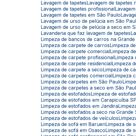
Lavagem de tapetes
Lavagem de tapetes
Lavagem de tapetes profissional
Lavagem
Lavagem de tapetes em São Paulo
Lavag
Lavagem de urso de pelúcia em São Pau
Lavagem de urso de pelúcia a seco em 
Lavanderia que faz lavagem de tapetes
L
Limpeza de bancos de carros na Grande
Limpeza de carpete de carros
Limpeza d
Limpeza de carpete comercial
Limpeza d
Limpeza de carpete profissional
Limpeza
Limpeza de carpete residencial
Limpeza 
Limpeza de carpete a seco
Limpeza de c
Limpeza de carpetes comercial
Limpeza c
Limpeza de carpetes em São Paulo
Limp
Limpeza de carpetes a seco em São Pau
Limpeza de estofados
Limpeza de estofad
Limpeza de estofados em Carapicuíba S
Limpeza de estofados em Jandira
Limpez
Limpeza de estofados a seco na Grande
Limpeza de estofados de veículos
Limpez
Limpeza de sofá em Barueri
Limpeza de 
Limpeza de sofá em Osasco
Limpeza de s