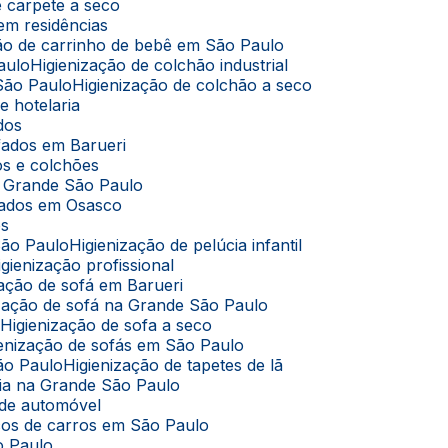
de carpete a seco
 em residências
ação de carrinho de bebê em São Paulo
aulo
Higienização de colchão industrial
 São Paulo
Higienização de colchão a seco
e hotelaria
ados
ofados em Barueri
dos e colchões
na Grande São Paulo
ofados em Osasco
os
São Paulo
Higienização de pelúcia infantil
Higienização profissional
ização de sofá em Barueri
nização de sofá na Grande São Paulo
o
Higienização de sofa a seco
gienização de sofás em São Paulo
São Paulo
Higienização de tapetes de lã
úcia na Grande São Paulo
 de automóvel
cos de carros em São Paulo
o Paulo