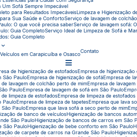
as Essenciais para Cuidar com Segurança
ara Um Sofá Sempre Impecável
leto para Resultados Impecáveis
Limpeza e Higienização 
l para Sua Saúde e Conforto
Serviço de lavagem de colchã
Paulo: O que você precisa saber
Serviço de lavagem sofá: 
aulo: Guia Completo
Serviço Ideal de Limpeza de Sofá e 
fados: Guia Completo
Contato
 Veículos em Carapicuíba e Osasco
resa de higienização de estofados
Empresa de higienização
em São Paulo
Empresa de higienização de sofá
Empresa de l
a de lavagem de colchão perto de mim
Empresa de lavagem
 São Paulo
Empresa de lavagem de sofá em São Paulo
Empr
 de limpeza de estofados
Empresa de limpeza de estofado
o Paulo
Empresa de limpeza de tapetes
Empresa que lava s
e São Paulo
Empresa que lava sofá a seco perto de mim
Em
enização de banco de veículos
Higienização de bancos auto
rande São Paulo
Higienização de bancos de carros em São 
de São Paulo
Higienização de bebe conforto em São Paulo
nização de carpete de carros na Grande São Paulo
Higieni