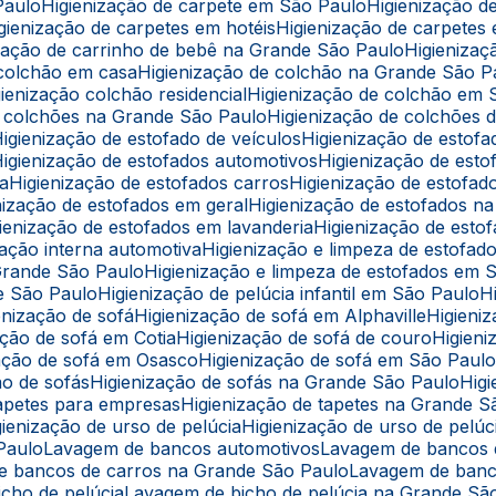
Paulo
Higienização de carpete em São Paulo
Higienização 
Higienização de carpetes em hotéis
Higienização de carpetes
nização de carrinho de bebê na Grande São Paulo
Higieniz
e colchão em casa
Higienização de colchão na Grande São P
igienização colchão residencial
Higienização de colchão em
de colchões na Grande São Paulo
Higienização de colchões d
Higienização de estofado de veículos
Higienização de estof
Higienização de estofados automotivos
Higienização de est
ba
Higienização de estofados carros
Higienização de estofa
enização de estofados em geral
Higienização de estofados 
igienização de estofados em lavanderia
Higienização de est
ização interna automotiva
Higienização e limpeza de estofad
 Grande São Paulo
Higienização e limpeza de estofados em 
de São Paulo
Higienização de pelúcia infantil em São Paulo
ienização de sofá
Higienização de sofá em Alphaville
Higien
zação de sofá em Cotia
Higienização de sofá de couro
Higie
ização de sofá em Osasco
Higienização de sofá em São Paul
ção de sofás
Higienização de sofás na Grande São Paulo
Hi
 tapetes para empresas
Higienização de tapetes na Grande 
igienização de urso de pelúcia
Higienização de urso de pel
 Paulo
Lavagem de bancos automotivos
Lavagem de bancos
de bancos de carros na Grande São Paulo
Lavagem de ban
icho de pelúcia
Lavagem de bicho de pelúcia na Grande Sã