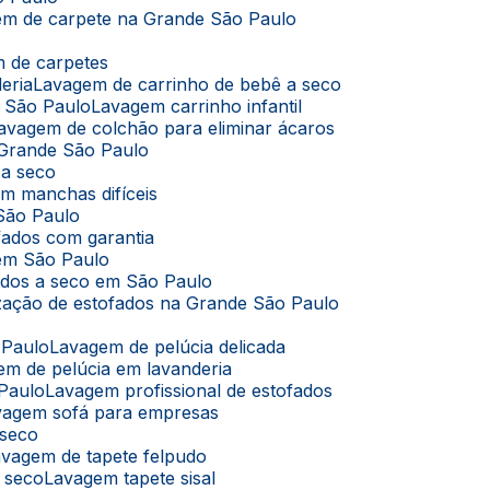
em de carpete na Grande São Paulo
m de carpetes
eria
Lavagem de carrinho de bebê a seco
m São Paulo
Lavagem carrinho infantil
Lavagem de colchão para eliminar ácaros
 Grande São Paulo
 a seco
m manchas difíceis
São Paulo
fados com garantia
 em São Paulo
ados a seco em São Paulo
ização de estofados na Grande São Paulo
 Paulo
Lavagem de pelúcia delicada
em de pelúcia em lavanderia
 Paulo
Lavagem profissional de estofados
avagem sofá para empresas
 seco
Lavagem de tapete felpudo
a seco
Lavagem tapete sisal