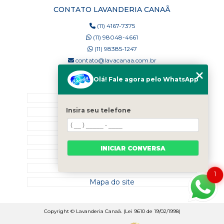
CONTATO LAVANDERIA CANAÃ
(11) 4167-7375
(11) 98048-4661
(11) 98385-1247
contato@lavacanaa.com.br
Olá! Fale agora pelo WhatsApp
MENU
Home
Insira seu telefone
Quem Somos
Blog
Serviços
INICIAR CONVERSA
Contato
Categorias
1
Mapa do site
Copyright © Lavanderia Canaã. (Lei 9610 de 19/02/1998)