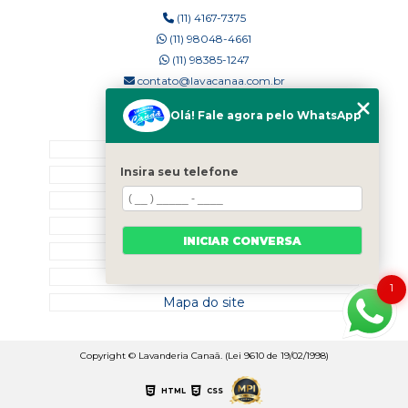
(11) 4167-7375
(11) 98048-4661
(11) 98385-1247
contato@lavacanaa.com.br
Olá! Fale agora pelo WhatsApp
MENU
Home
Insira seu telefone
Quem Somos
Blog
Serviços
INICIAR CONVERSA
Contato
Categorias
1
Mapa do site
Copyright © Lavanderia Canaã. (Lei 9610 de 19/02/1998)
HTML
CSS