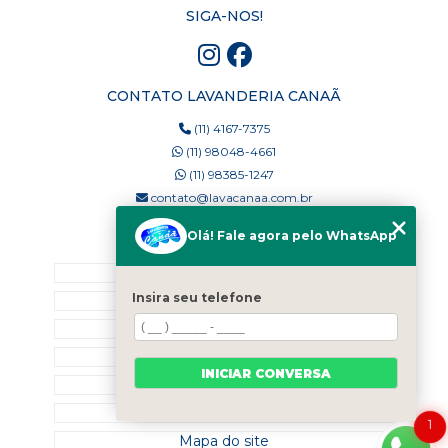
SIGA-NOS!
CONTATO LAVANDERIA CANAÃ
(11) 4167-7375
(11) 98048-4661
(11) 98385-1247
contato@lavacanaa.com.br
Olá! Fale agora pelo WhatsApp
MENU
Home
Insira seu telefone
Quem Somos
Blog
Serviços
INICIAR CONVERSA
Contato
Categorias
1
Mapa do site