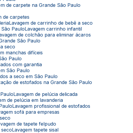
em de carpete na Grande São Paulo
m de carpetes
eria
Lavagem de carrinho de bebê a seco
m São Paulo
Lavagem carrinho infantil
Lavagem de colchão para eliminar ácaros
 Grande São Paulo
 a seco
m manchas difíceis
São Paulo
fados com garantia
 em São Paulo
ados a seco em São Paulo
ização de estofados na Grande São Paulo
 Paulo
Lavagem de pelúcia delicada
em de pelúcia em lavanderia
 Paulo
Lavagem profissional de estofados
avagem sofá para empresas
 seco
Lavagem de tapete felpudo
a seco
Lavagem tapete sisal