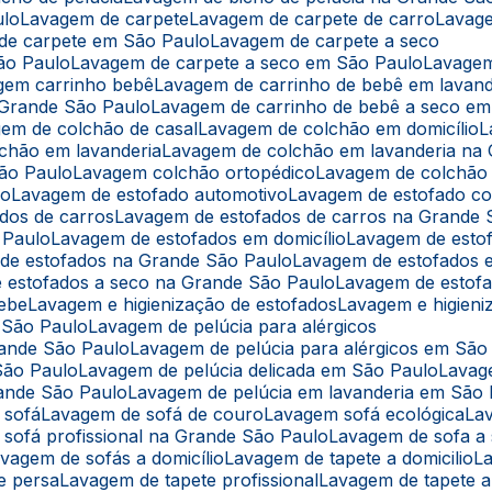
ulo
Lavagem de carpete
Lavagem de carpete de carro
Lavag
 de carpete em São Paulo
Lavagem de carpete a seco
ão Paulo
Lavagem de carpete a seco em São Paulo
Lavage
agem carrinho bebê
Lavagem de carrinho de bebê em lavand
 Grande São Paulo
Lavagem de carrinho de bebê a seco e
gem de colchão de casal
Lavagem de colchão em domicílio
lchão em lavanderia
Lavagem de colchão em lavanderia na
São Paulo
Lavagem colchão ortopédico
Lavagem de colchão
lo
Lavagem de estofado automotivo
Lavagem de estofado co
ados de carros
Lavagem de estofados de carros na Grande 
 Paulo
Lavagem de estofados em domicílio
Lavagem de esto
 de estofados na Grande São Paulo
Lavagem de estofados
e estofados a seco na Grande São Paulo
Lavagem de estof
bebe
Lavagem e higienização de estofados
Lavagem e higien
m São Paulo
Lavagem de pelúcia para alérgicos
rande São Paulo
Lavagem de pelúcia para alérgicos em São
São Paulo
Lavagem de pelúcia delicada em São Paulo
Lavag
rande São Paulo
Lavagem de pelúcia em lavanderia em São
 sofá
Lavagem de sofá de couro
Lavagem sofá ecológica
L
 sofá profissional na Grande São Paulo
Lavagem de sofa a
avagem de sofás a domicílio
Lavagem de tapete a domicilio
e persa
Lavagem de tapete profissional
Lavagem de tapete 