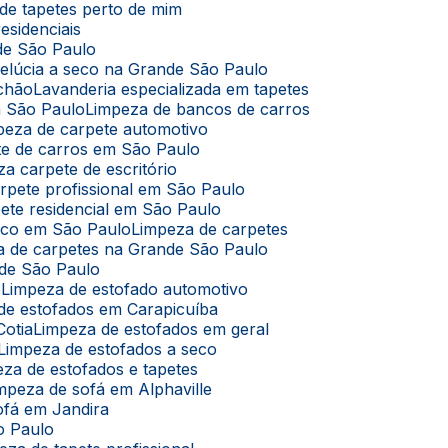
de tapetes perto de mim
esidenciais
de São Paulo
pelúcia a seco na Grande São Paulo
lchão
Lavanderia especializada em tapetes
m São Paulo
Limpeza de bancos de carros
mpeza de carpete automotivo
te de carros em São Paulo
za carpete de escritório
arpete profissional em São Paulo
pete residencial em São Paulo
seco em São Paulo
Limpeza de carpetes
za de carpetes na Grande São Paulo
nde São Paulo
ê
Limpeza de estofado automotivo
 de estofados em Carapicuíba
Cotia
Limpeza de estofados em geral
Limpeza de estofados a seco
eza de estofados e tapetes
impeza de sofá em Alphaville
ofá em Jandira
o Paulo