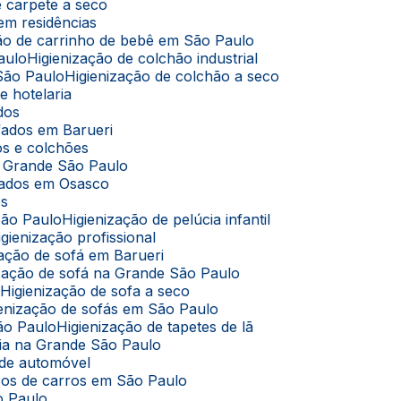
de carpete a seco
 em residências
ação de carrinho de bebê em São Paulo
aulo
Higienização de colchão industrial
 São Paulo
Higienização de colchão a seco
e hotelaria
ados
ofados em Barueri
dos e colchões
na Grande São Paulo
ofados em Osasco
os
São Paulo
Higienização de pelúcia infantil
Higienização profissional
ização de sofá em Barueri
nização de sofá na Grande São Paulo
o
Higienização de sofa a seco
gienização de sofás em São Paulo
São Paulo
Higienização de tapetes de lã
úcia na Grande São Paulo
 de automóvel
cos de carros em São Paulo
o Paulo