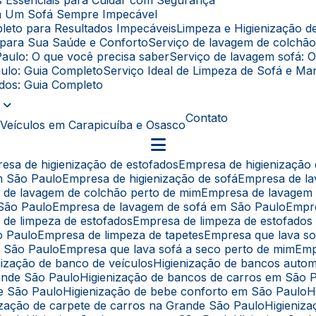
as Essenciais para Cuidar com Segurança
ara Um Sofá Sempre Impecável
leto para Resultados Impecáveis
Limpeza e Higienização 
l para Sua Saúde e Conforto
Serviço de lavagem de colchã
Paulo: O que você precisa saber
Serviço de lavagem sofá: 
aulo: Guia Completo
Serviço Ideal de Limpeza de Sofá e 
fados: Guia Completo
Contato
 Veículos em Carapicuíba e Osasco
resa de higienização de estofados
Empresa de higienização
em São Paulo
Empresa de higienização de sofá
Empresa de l
a de lavagem de colchão perto de mim
Empresa de lavagem
 São Paulo
Empresa de lavagem de sofá em São Paulo
Empr
 de limpeza de estofados
Empresa de limpeza de estofado
o Paulo
Empresa de limpeza de tapetes
Empresa que lava s
e São Paulo
Empresa que lava sofá a seco perto de mim
Em
enização de banco de veículos
Higienização de bancos auto
rande São Paulo
Higienização de bancos de carros em São 
de São Paulo
Higienização de bebe conforto em São Paulo
nização de carpete de carros na Grande São Paulo
Higieni