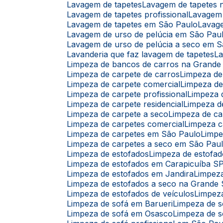
Lavagem de tapetes
Lavagem de tapetes
Lavagem de tapetes profissional
Lavagem
Lavagem de tapetes em São Paulo
Lavag
Lavagem de urso de pelúcia em São Pau
Lavagem de urso de pelúcia a seco em 
Lavanderia que faz lavagem de tapetes
L
Limpeza de bancos de carros na Grande
Limpeza de carpete de carros
Limpeza d
Limpeza de carpete comercial
Limpeza d
Limpeza de carpete profissional
Limpeza
Limpeza de carpete residencial
Limpeza 
Limpeza de carpete a seco
Limpeza de c
Limpeza de carpetes comercial
Limpeza c
Limpeza de carpetes em São Paulo
Limp
Limpeza de carpetes a seco em São Pau
Limpeza de estofados
Limpeza de estofad
Limpeza de estofados em Carapicuíba S
Limpeza de estofados em Jandira
Limpez
Limpeza de estofados a seco na Grande
Limpeza de estofados de veículos
Limpez
Limpeza de sofá em Barueri
Limpeza de 
Limpeza de sofá em Osasco
Limpeza de s