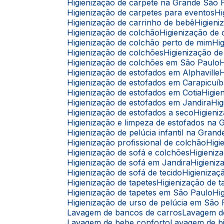
Higienização de carpete na Grande São 
Higienização de carpetes para eventos
Higienização de carrinho de bebê
Higie
Higienização de colchão
Higienização d
Higienização de colchão perto de mim
H
Higienização de colchões
Higienização 
Higienização de colchões em São Paulo
Higienização de estofados em Alphaville
Higienização de estofados em Carapicuí
Higienização de estofados em Cotia
Higi
Higienização de estofados em Jandira
H
Higienização de estofados a seco
Higien
Higienização e limpeza de estofados na
Higienização de pelúcia infantil na Gran
Higienização profissional de colchão
Hig
Higienização de sofá e colchões
Higieni
Higienização de sofá em Jandira
Higien
Higienização de sofá de tecido
Higieniza
Higienização de tapetes
Higienização de
Higienização de tapetes em São Paulo
H
Higienização de urso de pelúcia em São
Lavagem de bancos de carros
Lavagem 
Lavagem de bebe conforto
Lavagem de b