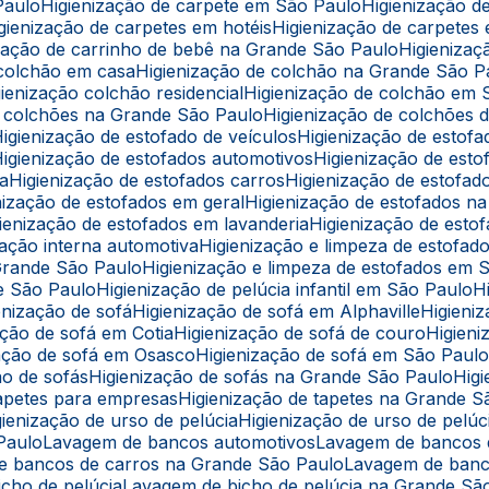
Paulo
Higienização de carpete em São Paulo
Higienização 
Higienização de carpetes em hotéis
Higienização de carpetes
nização de carrinho de bebê na Grande São Paulo
Higieniz
e colchão em casa
Higienização de colchão na Grande São P
igienização colchão residencial
Higienização de colchão em
de colchões na Grande São Paulo
Higienização de colchões d
Higienização de estofado de veículos
Higienização de estof
Higienização de estofados automotivos
Higienização de est
ba
Higienização de estofados carros
Higienização de estofa
enização de estofados em geral
Higienização de estofados 
igienização de estofados em lavanderia
Higienização de est
ização interna automotiva
Higienização e limpeza de estofad
 Grande São Paulo
Higienização e limpeza de estofados em 
de São Paulo
Higienização de pelúcia infantil em São Paulo
ienização de sofá
Higienização de sofá em Alphaville
Higien
zação de sofá em Cotia
Higienização de sofá de couro
Higie
ização de sofá em Osasco
Higienização de sofá em São Paul
ção de sofás
Higienização de sofás na Grande São Paulo
Hi
 tapetes para empresas
Higienização de tapetes na Grande 
igienização de urso de pelúcia
Higienização de urso de pel
 Paulo
Lavagem de bancos automotivos
Lavagem de bancos
de bancos de carros na Grande São Paulo
Lavagem de ban
icho de pelúcia
Lavagem de bicho de pelúcia na Grande Sã