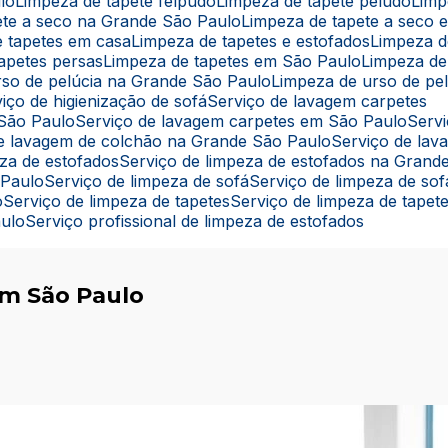
lo
Limpeza de tapete felpudo
Limpeza de tapete peludo
Lim
pete a seco na Grande São Paulo
Limpeza de tapete a seco
e tapetes em casa
Limpeza de tapetes e estofados
Limpeza 
tapetes persas
Limpeza de tapetes em São Paulo
Limpeza de
rso de pelúcia na Grande São Paulo
Limpeza de urso de pe
rviço de higienização de sofá
Serviço de lavagem carpetes
 São Paulo
Serviço de lavagem carpetes em São Paulo
Ser
 de lavagem de colchão na Grande São Paulo
Serviço de la
eza de estofados
Serviço de limpeza de estofados na Grand
 Paulo
Serviço de limpeza de sofá
Serviço de limpeza de s
o
Serviço de limpeza de tapetes
Serviço de limpeza de tape
aulo
Serviço profissional de limpeza de estofados
em São Paulo