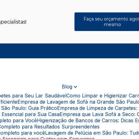
Faça seu orçamento ago
ecialistas!
mesmo
(
Blog
rpetes para Seu Lar Saudável
Como Limpar e Higienizar Ca
ficiente
Empresa de Lavagem de Sofá na Grande São Paul
São Paulo: Guia Prático
Empresa de Limpeza de Carpetes: 
a Essencial para Sua Casa
Empresa que Lava Sofá a Seco: 
pleto para Você
Higienização de Bancos de Carros: Dicas 
a Completo para Resultados Surpreendentes
 completo para você
Lavagem de Pelúcia em São Paulo: Tu