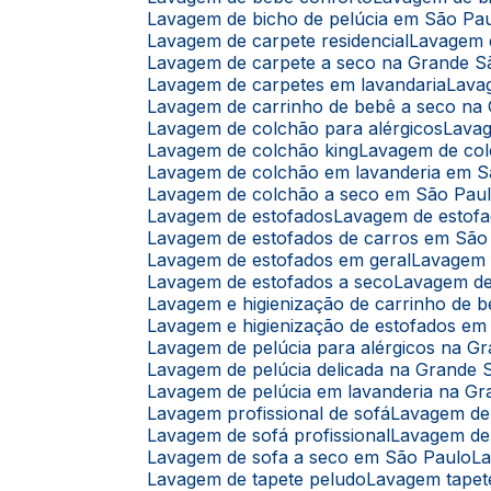
Lavagem de bicho de pelúcia em São Pa
Lavagem de carpete residencial
Lavagem
Lavagem de carpete a seco na Grande S
Lavagem de carpetes em lavandaria
Lav
Lavagem de carrinho de bebê a seco na
Lavagem de colchão para alérgicos
Lava
Lavagem de colchão king
Lavagem de co
Lavagem de colchão em lavanderia em 
Lavagem de colchão a seco em São Pau
Lavagem de estofados
Lavagem de estof
Lavagem de estofados de carros em São
Lavagem de estofados em geral
Lavagem
Lavagem de estofados a seco
Lavagem d
Lavagem e higienização de carrinho de 
Lavagem e higienização de estofados e
Lavagem de pelúcia para alérgicos na G
Lavagem de pelúcia delicada na Grande 
Lavagem de pelúcia em lavanderia na G
Lavagem profissional de sofá
Lavagem de
Lavagem de sofá profissional
Lavagem de
Lavagem de sofa a seco em São Paulo
L
Lavagem de tapete peludo
Lavagem tapet