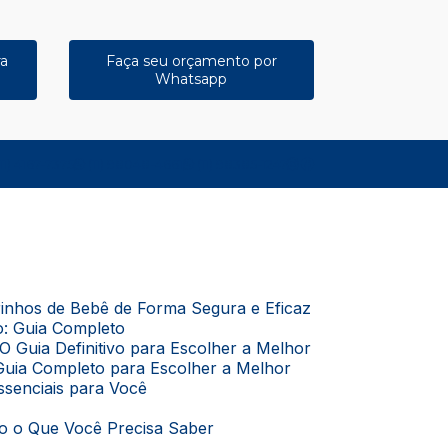
ra
Faça seu orçamento por
Whatsapp
11) 4167-7375
(11) 98048-4661
(11) 98385-1247
rrinhos de Bebê de Forma Segura e Eficaz
o: Guia Completo
O Guia Definitivo para Escolher a Melhor
Guia Completo para Escolher a Melhor
Essenciais para Você
do o Que Você Precisa Saber