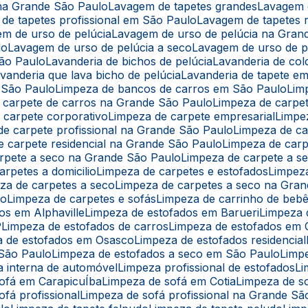
 na Grande São Paulo
Lavagem de tapetes grandes
Lavagem 
 de tapetes profissional em São Paulo
Lavagem de tapetes r
em de urso de pelúcia
Lavagem de urso de pelúcia na Gran
lo
Lavagem de urso de pelúcia a seco
Lavagem de urso de 
São Paulo
Lavanderia de bichos de pelúcia
Lavanderia de co
avanderia que lava bicho de pelúcia
Lavanderia de tapete e
 São Paulo
Limpeza de bancos de carros em São Paulo
Li
e carpete de carros na Grande São Paulo
Limpeza de carpe
e carpete corporativo
Limpeza de carpete empresarial
Limpe
 de carpete profissional na Grande São Paulo
Limpeza de c
de carpete residencial na Grande São Paulo
Limpeza de car
arpete a seco na Grande São Paulo
Limpeza de carpete a 
arpetes a domicilio
Limpeza de carpetes e estofados
Limpe
eza de carpetes a seco
Limpeza de carpetes a seco na Gra
lo
Limpeza de carpetes e sofás
Limpeza de carrinho de beb
os em Alphaville
Limpeza de estofados em Barueri
Limpeza
P
Limpeza de estofados de carros
Limpeza de estofados em 
a de estofados em Osasco
Limpeza de estofados residencial
 São Paulo
Limpeza de estofados a seco em São Paulo
Limp
a interna de automóvel
Limpeza profissional de estofados
L
sofá em CarapicuÍba
Limpeza de sofá em Cotia
Limpeza de s
ofá profissional
Limpeza de sofá profissional na Grande Sã