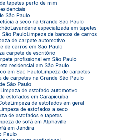
de tapetes perto de mim
esidenciais
de São Paulo
pelúcia a seco na Grande São Paulo
lchão
Lavanderia especializada em tapetes
m São Paulo
Limpeza de bancos de carros
mpeza de carpete automotivo
te de carros em São Paulo
za carpete de escritório
arpete profissional em São Paulo
pete residencial em São Paulo
seco em São Paulo
Limpeza de carpetes
za de carpetes na Grande São Paulo
nde São Paulo
ê
Limpeza de estofado automotivo
 de estofados em Carapicuíba
Cotia
Limpeza de estofados em geral
Limpeza de estofados a seco
eza de estofados e tapetes
impeza de sofá em Alphaville
ofá em Jandira
o Paulo