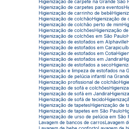
Higienização de carpete na Grande São 
Higienização de carpetes para eventos
Higienização de carrinho de bebê
Higie
Higienização de colchão
Higienização d
Higienização de colchão perto de mim
H
Higienização de colchões
Higienização 
Higienização de colchões em São Paulo
Higienização de estofados em Alphaville
Higienização de estofados em Carapicuí
Higienização de estofados em Cotia
Higi
Higienização de estofados em Jandira
H
Higienização de estofados a seco
Higien
Higienização e limpeza de estofados na
Higienização de pelúcia infantil na Gran
Higienização profissional de colchão
Hig
Higienização de sofá e colchões
Higieni
Higienização de sofá em Jandira
Higien
Higienização de sofá de tecido
Higieniza
Higienização de tapetes
Higienização de
Higienização de tapetes em São Paulo
H
Higienização de urso de pelúcia em São
Lavagem de bancos de carros
Lavagem 
Lavagem de bebe conforto
Lavagem de b