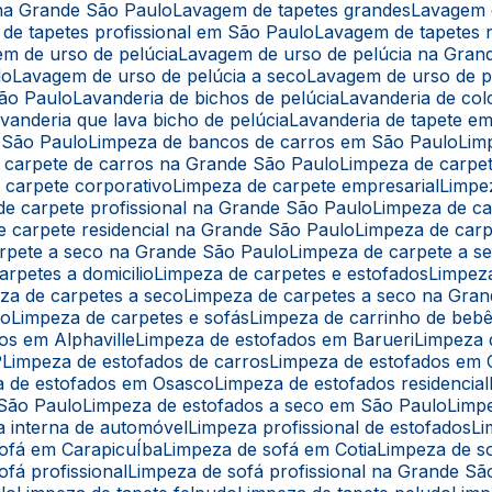
 na Grande São Paulo
Lavagem de tapetes grandes
Lavagem 
 de tapetes profissional em São Paulo
Lavagem de tapetes r
em de urso de pelúcia
Lavagem de urso de pelúcia na Gran
lo
Lavagem de urso de pelúcia a seco
Lavagem de urso de 
São Paulo
Lavanderia de bichos de pelúcia
Lavanderia de co
avanderia que lava bicho de pelúcia
Lavanderia de tapete e
 São Paulo
Limpeza de bancos de carros em São Paulo
Li
e carpete de carros na Grande São Paulo
Limpeza de carpe
e carpete corporativo
Limpeza de carpete empresarial
Limpe
 de carpete profissional na Grande São Paulo
Limpeza de c
de carpete residencial na Grande São Paulo
Limpeza de car
arpete a seco na Grande São Paulo
Limpeza de carpete a 
arpetes a domicilio
Limpeza de carpetes e estofados
Limpe
eza de carpetes a seco
Limpeza de carpetes a seco na Gra
lo
Limpeza de carpetes e sofás
Limpeza de carrinho de beb
os em Alphaville
Limpeza de estofados em Barueri
Limpeza
P
Limpeza de estofados de carros
Limpeza de estofados em 
a de estofados em Osasco
Limpeza de estofados residencial
 São Paulo
Limpeza de estofados a seco em São Paulo
Limp
a interna de automóvel
Limpeza profissional de estofados
L
sofá em CarapicuÍba
Limpeza de sofá em Cotia
Limpeza de s
ofá profissional
Limpeza de sofá profissional na Grande Sã