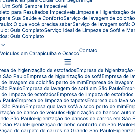
as Essenciais para Cuidar com Segurança
ara Um Sofá Sempre Impecável
leto para Resultados Impecáveis
Limpeza e Higienização 
l para Sua Saúde e Conforto
Serviço de lavagem de colchã
Paulo: O que você precisa saber
Serviço de lavagem sofá: 
aulo: Guia Completo
Serviço Ideal de Limpeza de Sofá e 
fados: Guia Completo
Contato
 Veículos em Carapicuíba e Osasco
resa de higienização de estofados
Empresa de higienização
em São Paulo
Empresa de higienização de sofá
Empresa de l
a de lavagem de colchão perto de mim
Empresa de lavagem
 São Paulo
Empresa de lavagem de sofá em São Paulo
Empr
 de limpeza de estofados
Empresa de limpeza de estofado
o Paulo
Empresa de limpeza de tapetes
Empresa que lava s
e São Paulo
Empresa que lava sofá a seco perto de mim
Em
enização de banco de veículos
Higienização de bancos auto
rande São Paulo
Higienização de bancos de carros em São 
de São Paulo
Higienização de bebe conforto em São Paulo
nização de carpete de carros na Grande São Paulo
Higieni