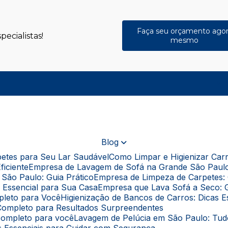
Faça seu orçamento ago
ecialistas!
mesmo
(
Blog
rpetes para Seu Lar Saudável
Como Limpar e Higienizar Ca
ficiente
Empresa de Lavagem de Sofá na Grande São Paul
São Paulo: Guia Prático
Empresa de Limpeza de Carpetes: 
a Essencial para Sua Casa
Empresa que Lava Sofá a Seco: 
pleto para Você
Higienização de Bancos de Carros: Dicas 
a Completo para Resultados Surpreendentes
 completo para você
Lavagem de Pelúcia em São Paulo: Tu