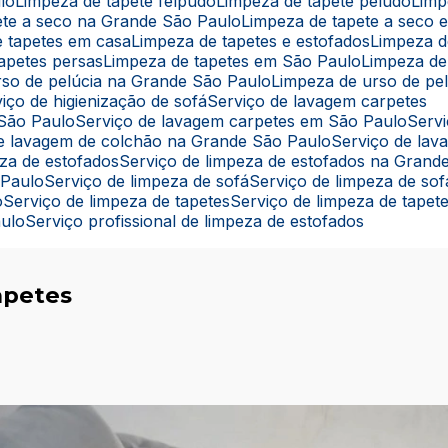
lo
Limpeza de tapete felpudo
Limpeza de tapete peludo
Lim
pete a seco na Grande São Paulo
Limpeza de tapete a seco
e tapetes em casa
Limpeza de tapetes e estofados
Limpeza 
tapetes persas
Limpeza de tapetes em São Paulo
Limpeza de
rso de pelúcia na Grande São Paulo
Limpeza de urso de pe
rviço de higienização de sofá
Serviço de lavagem carpetes
 São Paulo
Serviço de lavagem carpetes em São Paulo
Ser
 de lavagem de colchão na Grande São Paulo
Serviço de la
eza de estofados
Serviço de limpeza de estofados na Grand
 Paulo
Serviço de limpeza de sofá
Serviço de limpeza de s
o
Serviço de limpeza de tapetes
Serviço de limpeza de tape
aulo
Serviço profissional de limpeza de estofados
apetes