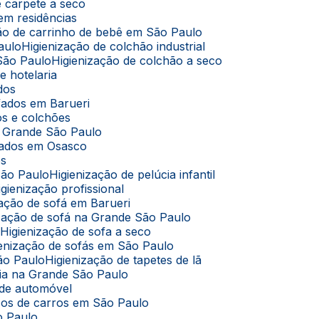
de carpete a seco
 em residências
ação de carrinho de bebê em São Paulo
aulo
Higienização de colchão industrial
 São Paulo
Higienização de colchão a seco
e hotelaria
ados
ofados em Barueri
dos e colchões
na Grande São Paulo
ofados em Osasco
os
São Paulo
Higienização de pelúcia infantil
Higienização profissional
ização de sofá em Barueri
nização de sofá na Grande São Paulo
o
Higienização de sofa a seco
gienização de sofás em São Paulo
São Paulo
Higienização de tapetes de lã
úcia na Grande São Paulo
 de automóvel
cos de carros em São Paulo
o Paulo