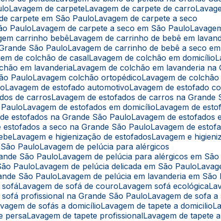
ulo
Lavagem de carpete
Lavagem de carpete de carro
Lavag
 de carpete em São Paulo
Lavagem de carpete a seco
ão Paulo
Lavagem de carpete a seco em São Paulo
Lavage
agem carrinho bebê
Lavagem de carrinho de bebê em lavand
 Grande São Paulo
Lavagem de carrinho de bebê a seco e
gem de colchão de casal
Lavagem de colchão em domicílio
lchão em lavanderia
Lavagem de colchão em lavanderia na
São Paulo
Lavagem colchão ortopédico
Lavagem de colchão
lo
Lavagem de estofado automotivo
Lavagem de estofado co
ados de carros
Lavagem de estofados de carros na Grande 
 Paulo
Lavagem de estofados em domicílio
Lavagem de esto
 de estofados na Grande São Paulo
Lavagem de estofados
e estofados a seco na Grande São Paulo
Lavagem de estof
bebe
Lavagem e higienização de estofados
Lavagem e higien
m São Paulo
Lavagem de pelúcia para alérgicos
rande São Paulo
Lavagem de pelúcia para alérgicos em São
São Paulo
Lavagem de pelúcia delicada em São Paulo
Lavag
rande São Paulo
Lavagem de pelúcia em lavanderia em São
 sofá
Lavagem de sofá de couro
Lavagem sofá ecológica
L
 sofá profissional na Grande São Paulo
Lavagem de sofa a
avagem de sofás a domicílio
Lavagem de tapete a domicilio
e persa
Lavagem de tapete profissional
Lavagem de tapete 