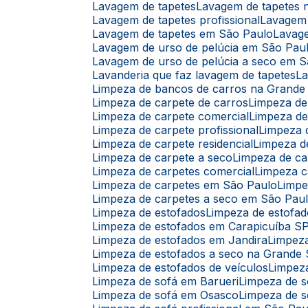
Lavagem de tapetes
Lavagem de tapetes
Lavagem de tapetes profissional
Lavagem
Lavagem de tapetes em São Paulo
Lavag
Lavagem de urso de pelúcia em São Pau
Lavagem de urso de pelúcia a seco em 
Lavanderia que faz lavagem de tapetes
L
Limpeza de bancos de carros na Grande
Limpeza de carpete de carros
Limpeza d
Limpeza de carpete comercial
Limpeza d
Limpeza de carpete profissional
Limpeza
Limpeza de carpete residencial
Limpeza 
Limpeza de carpete a seco
Limpeza de c
Limpeza de carpetes comercial
Limpeza c
Limpeza de carpetes em São Paulo
Limp
Limpeza de carpetes a seco em São Pau
Limpeza de estofados
Limpeza de estofad
Limpeza de estofados em Carapicuíba S
Limpeza de estofados em Jandira
Limpez
Limpeza de estofados a seco na Grande
Limpeza de estofados de veículos
Limpez
Limpeza de sofá em Barueri
Limpeza de 
Limpeza de sofá em Osasco
Limpeza de s