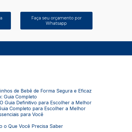
ra
Faça seu orçamento por
Whatsapp
11) 4167-7375
(11) 98048-4661
(11) 98385-1247
rrinhos de Bebê de Forma Segura e Eficaz
o: Guia Completo
O Guia Definitivo para Escolher a Melhor
Guia Completo para Escolher a Melhor
Essenciais para Você
do o Que Você Precisa Saber