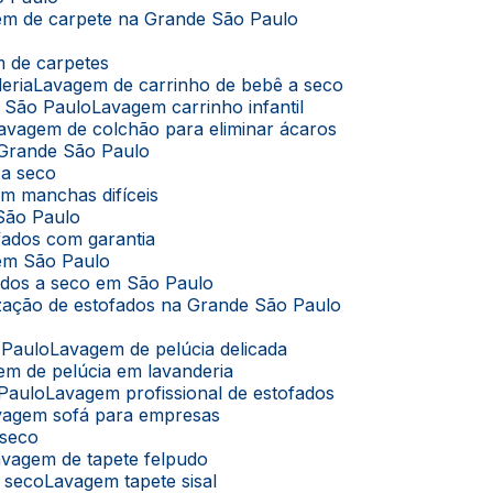
em de carpete na Grande São Paulo
m de carpetes
eria
Lavagem de carrinho de bebê a seco
m São Paulo
Lavagem carrinho infantil
Lavagem de colchão para eliminar ácaros
 Grande São Paulo
 a seco
m manchas difíceis
São Paulo
fados com garantia
 em São Paulo
ados a seco em São Paulo
ização de estofados na Grande São Paulo
 Paulo
Lavagem de pelúcia delicada
em de pelúcia em lavanderia
 Paulo
Lavagem profissional de estofados
avagem sofá para empresas
 seco
Lavagem de tapete felpudo
a seco
Lavagem tapete sisal