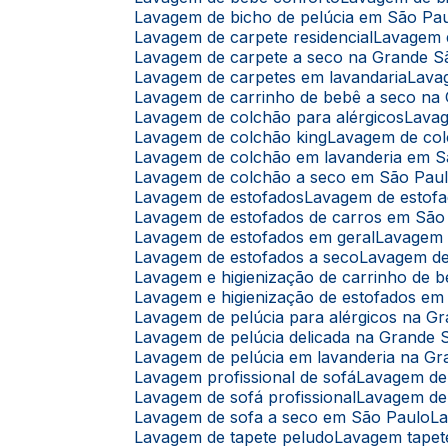
Lavagem de bicho de pelúcia em São Pa
Lavagem de carpete residencial
Lavagem
Lavagem de carpete a seco na Grande S
Lavagem de carpetes em lavandaria
Lav
Lavagem de carrinho de bebê a seco na
Lavagem de colchão para alérgicos
Lava
Lavagem de colchão king
Lavagem de co
Lavagem de colchão em lavanderia em 
Lavagem de colchão a seco em São Pau
Lavagem de estofados
Lavagem de estof
Lavagem de estofados de carros em São
Lavagem de estofados em geral
Lavagem
Lavagem de estofados a seco
Lavagem d
Lavagem e higienização de carrinho de 
Lavagem e higienização de estofados e
Lavagem de pelúcia para alérgicos na G
Lavagem de pelúcia delicada na Grande 
Lavagem de pelúcia em lavanderia na G
Lavagem profissional de sofá
Lavagem de
Lavagem de sofá profissional
Lavagem de
Lavagem de sofa a seco em São Paulo
L
Lavagem de tapete peludo
Lavagem tapet