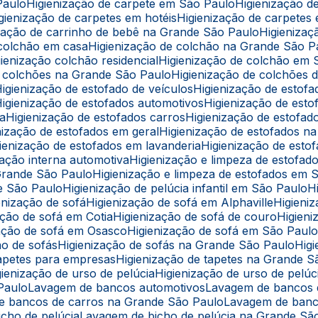
Paulo
Higienização de carpete em São Paulo
Higienização 
Higienização de carpetes em hotéis
Higienização de carpetes
nização de carrinho de bebê na Grande São Paulo
Higieniz
e colchão em casa
Higienização de colchão na Grande São P
igienização colchão residencial
Higienização de colchão em
de colchões na Grande São Paulo
Higienização de colchões d
Higienização de estofado de veículos
Higienização de estof
Higienização de estofados automotivos
Higienização de est
ba
Higienização de estofados carros
Higienização de estofa
enização de estofados em geral
Higienização de estofados 
igienização de estofados em lavanderia
Higienização de est
ização interna automotiva
Higienização e limpeza de estofad
 Grande São Paulo
Higienização e limpeza de estofados em 
de São Paulo
Higienização de pelúcia infantil em São Paulo
ienização de sofá
Higienização de sofá em Alphaville
Higien
zação de sofá em Cotia
Higienização de sofá de couro
Higie
ização de sofá em Osasco
Higienização de sofá em São Paul
ção de sofás
Higienização de sofás na Grande São Paulo
Hi
 tapetes para empresas
Higienização de tapetes na Grande 
igienização de urso de pelúcia
Higienização de urso de pel
 Paulo
Lavagem de bancos automotivos
Lavagem de bancos
de bancos de carros na Grande São Paulo
Lavagem de ban
icho de pelúcia
Lavagem de bicho de pelúcia na Grande Sã