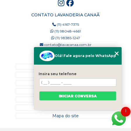
CONTATO LAVANDERIA CANAÃ
(11) 4167-7375
(11) 98048-4661
(11) 98385-1247
contato@lavacanaa.com.br
Olá! Fale agora pelo WhatsApp
MENU
Home
Insira seu telefone
Quem Somos
Blog
Serviços
INICIAR CONVERSA
Contato
Categorias
1
Mapa do site