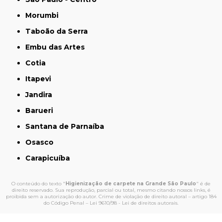
Morumbi
Taboão da Serra
Embu das Artes
Cotia
Itapevi
Jandira
Barueri
Santana de Parnaíba
Osasco
Carapicuíba
O conteúdo do texto "
Higienização de carpete na Grande São Paulo
" é de
direito reservado. Sua reprodução, parcial ou total, mesmo citando nossos links, é
proibida sem a autorização do autor. Crime de violação de direito autoral – artigo 184
do Código Penal –
Lei 9610/98 - Lei de direitos autorais
.