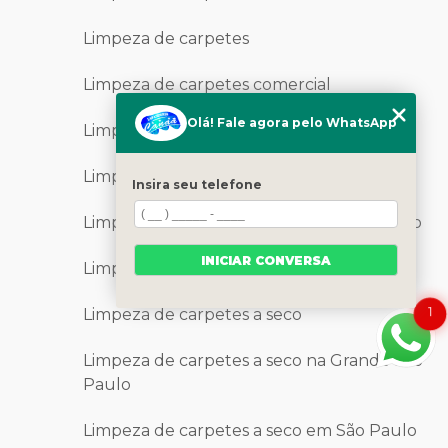
Limpeza de carpetes
Limpeza de carpetes comercial
Olá! Fale agora pelo WhatsApp
Limpeza carpetes a domicilio
Limpeza de carpetes e estofados
Insira seu telefone
Limpeza de carpetes na Grande São Paulo
INICIAR CONVERSA
Limpeza de carpetes em São Paulo
1
Limpeza de carpetes a seco
Limpeza de carpetes a seco na Grande São
Paulo
Limpeza de carpetes a seco em São Paulo