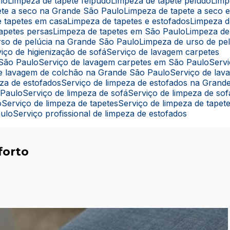
lo
Limpeza de tapete felpudo
Limpeza de tapete peludo
Lim
pete a seco na Grande São Paulo
Limpeza de tapete a seco
e tapetes em casa
Limpeza de tapetes e estofados
Limpeza 
tapetes persas
Limpeza de tapetes em São Paulo
Limpeza de
rso de pelúcia na Grande São Paulo
Limpeza de urso de pe
rviço de higienização de sofá
Serviço de lavagem carpetes
 São Paulo
Serviço de lavagem carpetes em São Paulo
Ser
 de lavagem de colchão na Grande São Paulo
Serviço de la
eza de estofados
Serviço de limpeza de estofados na Grand
 Paulo
Serviço de limpeza de sofá
Serviço de limpeza de s
o
Serviço de limpeza de tapetes
Serviço de limpeza de tape
aulo
Serviço profissional de limpeza de estofados
forto