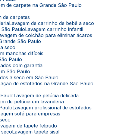
em de carpete na Grande São Paulo
m de carpetes
eria
Lavagem de carrinho de bebê a seco
m São Paulo
Lavagem carrinho infantil
Lavagem de colchão para eliminar ácaros
 Grande São Paulo
 a seco
m manchas difíceis
São Paulo
fados com garantia
 em São Paulo
ados a seco em São Paulo
ização de estofados na Grande São Paulo
 Paulo
Lavagem de pelúcia delicada
em de pelúcia em lavanderia
 Paulo
Lavagem profissional de estofados
avagem sofá para empresas
 seco
Lavagem de tapete felpudo
a seco
Lavagem tapete sisal