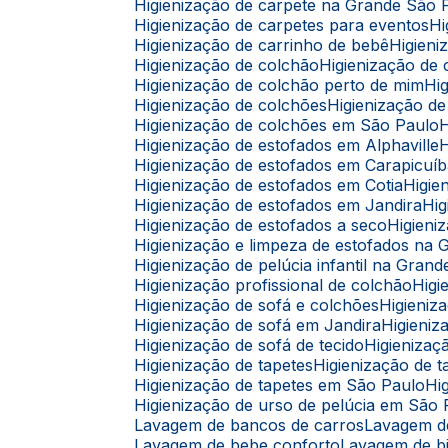
Higienização de carpete na Grande São 
Higienização de carpetes para eventos
Higienização de carrinho de bebê
Higie
Higienização de colchão
Higienização d
Higienização de colchão perto de mim
H
Higienização de colchões
Higienização 
Higienização de colchões em São Paulo
Higienização de estofados em Alphaville
Higienização de estofados em Carapicuí
Higienização de estofados em Cotia
Higi
Higienização de estofados em Jandira
H
Higienização de estofados a seco
Higien
Higienização e limpeza de estofados na
Higienização de pelúcia infantil na Gran
Higienização profissional de colchão
Hig
Higienização de sofá e colchões
Higieni
Higienização de sofá em Jandira
Higien
Higienização de sofá de tecido
Higieniza
Higienização de tapetes
Higienização de
Higienização de tapetes em São Paulo
H
Higienização de urso de pelúcia em São
Lavagem de bancos de carros
Lavagem 
Lavagem de bebe conforto
Lavagem de b