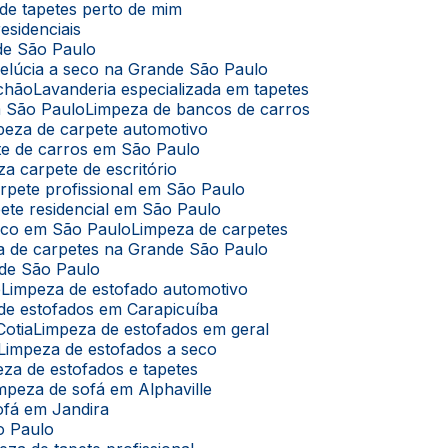
de tapetes perto de mim
esidenciais
de São Paulo
pelúcia a seco na Grande São Paulo
lchão
Lavanderia especializada em tapetes
m São Paulo
Limpeza de bancos de carros
mpeza de carpete automotivo
te de carros em São Paulo
za carpete de escritório
arpete profissional em São Paulo
pete residencial em São Paulo
seco em São Paulo
Limpeza de carpetes
za de carpetes na Grande São Paulo
nde São Paulo
ê
Limpeza de estofado automotivo
 de estofados em Carapicuíba
Cotia
Limpeza de estofados em geral
Limpeza de estofados a seco
eza de estofados e tapetes
impeza de sofá em Alphaville
ofá em Jandira
o Paulo