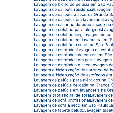
Lavagem de bicho de pelúcia em São Pa
Lavagem de carpete residencial
Lavagem
Lavagem de carpete a seco na Grande S
Lavagem de carpetes em lavandaria
Lav
Lavagem de carrinho de bebê a seco na
Lavagem de colchão para alérgicos
Lava
Lavagem de colchão king
Lavagem de co
Lavagem de colchão em lavanderia em 
Lavagem de colchão a seco em São Pau
Lavagem de estofados
Lavagem de estof
Lavagem de estofados de carros em São
Lavagem de estofados em geral
Lavagem
Lavagem de estofados a seco
Lavagem d
Lavagem e higienização de carrinho de 
Lavagem e higienização de estofados e
Lavagem de pelúcia para alérgicos na G
Lavagem de pelúcia delicada na Grande 
Lavagem de pelúcia em lavanderia na G
Lavagem profissional de sofá
Lavagem de
Lavagem de sofá profissional
Lavagem de
Lavagem de sofa a seco em São Paulo
L
Lavagem de tapete peludo
Lavagem tapet