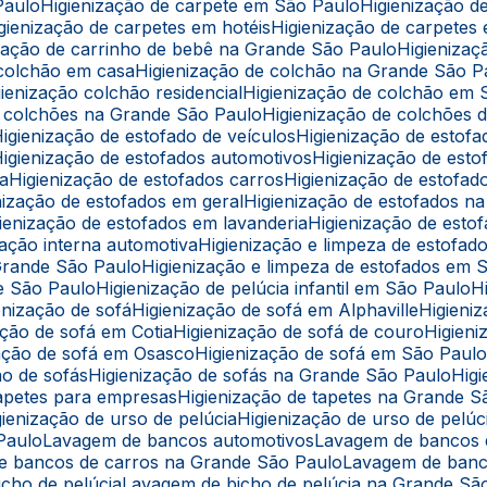
Paulo
Higienização de carpete em São Paulo
Higienização 
Higienização de carpetes em hotéis
Higienização de carpetes
nização de carrinho de bebê na Grande São Paulo
Higieniz
e colchão em casa
Higienização de colchão na Grande São P
igienização colchão residencial
Higienização de colchão em
de colchões na Grande São Paulo
Higienização de colchões d
Higienização de estofado de veículos
Higienização de estof
Higienização de estofados automotivos
Higienização de est
ba
Higienização de estofados carros
Higienização de estofa
enização de estofados em geral
Higienização de estofados 
igienização de estofados em lavanderia
Higienização de est
ização interna automotiva
Higienização e limpeza de estofad
 Grande São Paulo
Higienização e limpeza de estofados em 
de São Paulo
Higienização de pelúcia infantil em São Paulo
ienização de sofá
Higienização de sofá em Alphaville
Higien
zação de sofá em Cotia
Higienização de sofá de couro
Higie
ização de sofá em Osasco
Higienização de sofá em São Paul
ção de sofás
Higienização de sofás na Grande São Paulo
Hi
 tapetes para empresas
Higienização de tapetes na Grande 
igienização de urso de pelúcia
Higienização de urso de pel
 Paulo
Lavagem de bancos automotivos
Lavagem de bancos
de bancos de carros na Grande São Paulo
Lavagem de ban
icho de pelúcia
Lavagem de bicho de pelúcia na Grande Sã