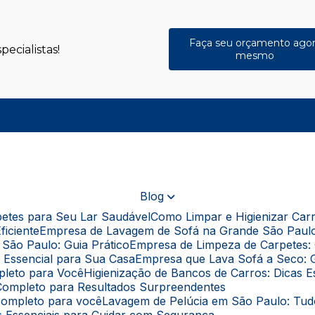
Faça seu orçamento ago
ecialistas!
mesmo
(
Blog
rpetes para Seu Lar Saudável
Como Limpar e Higienizar Ca
ficiente
Empresa de Lavagem de Sofá na Grande São Paul
São Paulo: Guia Prático
Empresa de Limpeza de Carpetes: 
a Essencial para Sua Casa
Empresa que Lava Sofá a Seco: 
pleto para Você
Higienização de Bancos de Carros: Dicas 
a Completo para Resultados Surpreendentes
 completo para você
Lavagem de Pelúcia em São Paulo: Tu