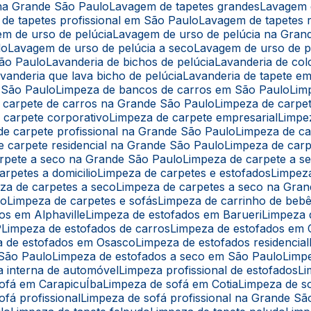
 na Grande São Paulo
Lavagem de tapetes grandes
Lavagem 
 de tapetes profissional em São Paulo
Lavagem de tapetes r
em de urso de pelúcia
Lavagem de urso de pelúcia na Gran
lo
Lavagem de urso de pelúcia a seco
Lavagem de urso de 
São Paulo
Lavanderia de bichos de pelúcia
Lavanderia de co
avanderia que lava bicho de pelúcia
Lavanderia de tapete e
 São Paulo
Limpeza de bancos de carros em São Paulo
Li
e carpete de carros na Grande São Paulo
Limpeza de carpe
e carpete corporativo
Limpeza de carpete empresarial
Limpe
 de carpete profissional na Grande São Paulo
Limpeza de c
de carpete residencial na Grande São Paulo
Limpeza de car
arpete a seco na Grande São Paulo
Limpeza de carpete a 
arpetes a domicilio
Limpeza de carpetes e estofados
Limpe
eza de carpetes a seco
Limpeza de carpetes a seco na Gra
lo
Limpeza de carpetes e sofás
Limpeza de carrinho de beb
os em Alphaville
Limpeza de estofados em Barueri
Limpeza
P
Limpeza de estofados de carros
Limpeza de estofados em 
a de estofados em Osasco
Limpeza de estofados residencial
 São Paulo
Limpeza de estofados a seco em São Paulo
Limp
a interna de automóvel
Limpeza profissional de estofados
L
sofá em CarapicuÍba
Limpeza de sofá em Cotia
Limpeza de s
ofá profissional
Limpeza de sofá profissional na Grande Sã