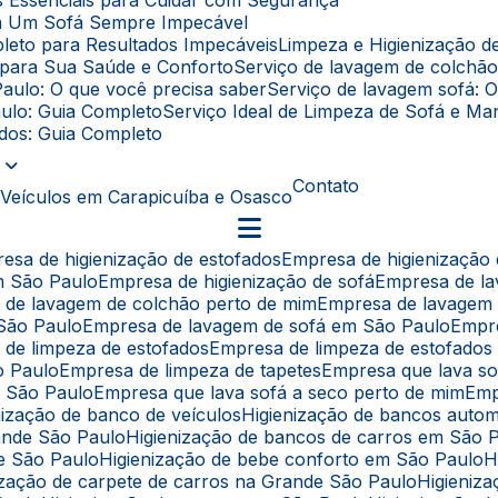
as Essenciais para Cuidar com Segurança
ara Um Sofá Sempre Impecável
leto para Resultados Impecáveis
Limpeza e Higienização 
l para Sua Saúde e Conforto
Serviço de lavagem de colchã
Paulo: O que você precisa saber
Serviço de lavagem sofá: 
aulo: Guia Completo
Serviço Ideal de Limpeza de Sofá e 
fados: Guia Completo
Contato
 Veículos em Carapicuíba e Osasco
resa de higienização de estofados
Empresa de higienização
em São Paulo
Empresa de higienização de sofá
Empresa de l
a de lavagem de colchão perto de mim
Empresa de lavagem
 São Paulo
Empresa de lavagem de sofá em São Paulo
Empr
 de limpeza de estofados
Empresa de limpeza de estofado
o Paulo
Empresa de limpeza de tapetes
Empresa que lava s
e São Paulo
Empresa que lava sofá a seco perto de mim
Em
enização de banco de veículos
Higienização de bancos auto
rande São Paulo
Higienização de bancos de carros em São 
de São Paulo
Higienização de bebe conforto em São Paulo
nização de carpete de carros na Grande São Paulo
Higieni