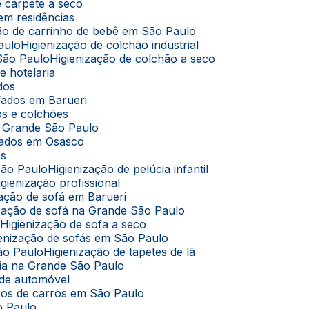
de carpete a seco
 em residências
ação de carrinho de bebê em São Paulo
aulo
Higienização de colchão industrial
 São Paulo
Higienização de colchão a seco
e hotelaria
ados
ofados em Barueri
dos e colchões
na Grande São Paulo
ofados em Osasco
os
São Paulo
Higienização de pelúcia infantil
Higienização profissional
ização de sofá em Barueri
nização de sofá na Grande São Paulo
o
Higienização de sofa a seco
gienização de sofás em São Paulo
São Paulo
Higienização de tapetes de lã
úcia na Grande São Paulo
 de automóvel
cos de carros em São Paulo
o Paulo