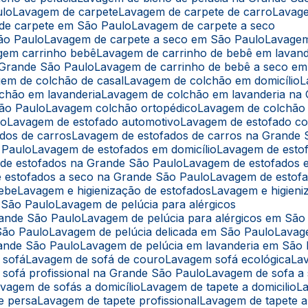
ulo
Lavagem de carpete
Lavagem de carpete de carro
Lavag
 de carpete em São Paulo
Lavagem de carpete a seco
ão Paulo
Lavagem de carpete a seco em São Paulo
Lavage
agem carrinho bebê
Lavagem de carrinho de bebê em lavand
 Grande São Paulo
Lavagem de carrinho de bebê a seco e
gem de colchão de casal
Lavagem de colchão em domicílio
lchão em lavanderia
Lavagem de colchão em lavanderia na
São Paulo
Lavagem colchão ortopédico
Lavagem de colchão
lo
Lavagem de estofado automotivo
Lavagem de estofado co
ados de carros
Lavagem de estofados de carros na Grande 
 Paulo
Lavagem de estofados em domicílio
Lavagem de esto
 de estofados na Grande São Paulo
Lavagem de estofados
e estofados a seco na Grande São Paulo
Lavagem de estof
bebe
Lavagem e higienização de estofados
Lavagem e higien
m São Paulo
Lavagem de pelúcia para alérgicos
rande São Paulo
Lavagem de pelúcia para alérgicos em São
São Paulo
Lavagem de pelúcia delicada em São Paulo
Lavag
rande São Paulo
Lavagem de pelúcia em lavanderia em São
 sofá
Lavagem de sofá de couro
Lavagem sofá ecológica
L
 sofá profissional na Grande São Paulo
Lavagem de sofa a
avagem de sofás a domicílio
Lavagem de tapete a domicilio
e persa
Lavagem de tapete profissional
Lavagem de tapete 