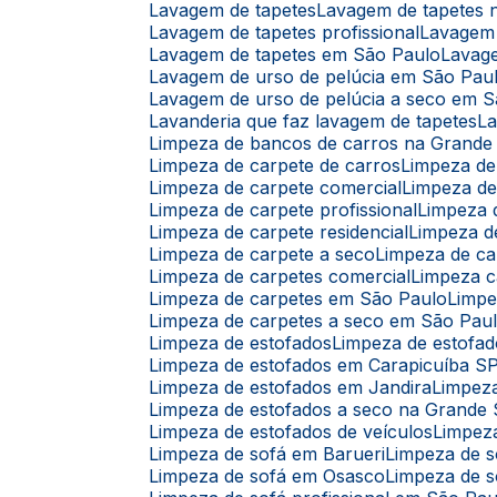
Lavagem de tapetes
Lavagem de tapetes
Lavagem de tapetes profissional
Lavagem
Lavagem de tapetes em São Paulo
Lavag
Lavagem de urso de pelúcia em São Pau
Lavagem de urso de pelúcia a seco em 
Lavanderia que faz lavagem de tapetes
L
Limpeza de bancos de carros na Grande
Limpeza de carpete de carros
Limpeza d
Limpeza de carpete comercial
Limpeza d
Limpeza de carpete profissional
Limpeza
Limpeza de carpete residencial
Limpeza 
Limpeza de carpete a seco
Limpeza de c
Limpeza de carpetes comercial
Limpeza c
Limpeza de carpetes em São Paulo
Limp
Limpeza de carpetes a seco em São Pau
Limpeza de estofados
Limpeza de estofad
Limpeza de estofados em Carapicuíba S
Limpeza de estofados em Jandira
Limpez
Limpeza de estofados a seco na Grande
Limpeza de estofados de veículos
Limpez
Limpeza de sofá em Barueri
Limpeza de 
Limpeza de sofá em Osasco
Limpeza de s