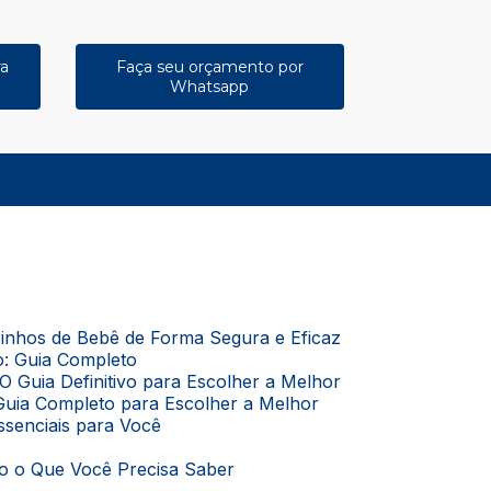
ra
Faça seu orçamento por
Whatsapp
11) 4167-7375
(11) 98048-4661
(11) 98385-1247
rrinhos de Bebê de Forma Segura e Eficaz
o: Guia Completo
O Guia Definitivo para Escolher a Melhor
Guia Completo para Escolher a Melhor
Essenciais para Você
do o Que Você Precisa Saber