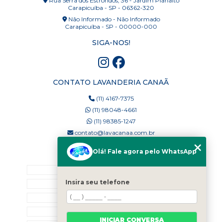
Rua Serra dos Estrondos, 36 - Jardim Planalto
Carapicuíba - SP - 06362-320
Não Informado - Não Informado
Carapicuíba - SP - 00000-000
SIGA-NOS!
CONTATO LAVANDERIA CANAÃ
(11) 4167-7375
(11) 98048-4661
(11) 98385-1247
contato@lavacanaa.com.br
Olá! Fale agora pelo WhatsApp
MENU
Home
Insira seu telefone
Quem Somos
Blog
Serviços
INICIAR CONVERSA