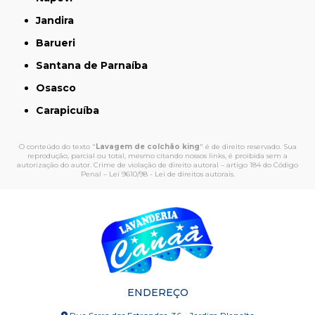
Jandira
Barueri
Santana de Parnaíba
Osasco
Carapicuíba
O conteúdo do texto "
Lavagem de colchão king
" é de direito reservado. Sua
reprodução, parcial ou total, mesmo citando nossos links, é proibida sem a
autorização do autor. Crime de violação de direito autoral – artigo 184 do Código
Penal –
Lei 9610/98 - Lei de direitos autorais
.
ENDEREÇO