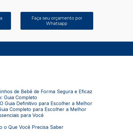
ra
Faça seu orçamento por
Whatsapp
11) 4167-7375
(11) 98048-4661
(11) 98385-1247
rrinhos de Bebê de Forma Segura e Eficaz
o: Guia Completo
O Guia Definitivo para Escolher a Melhor
Guia Completo para Escolher a Melhor
Essenciais para Você
do o Que Você Precisa Saber