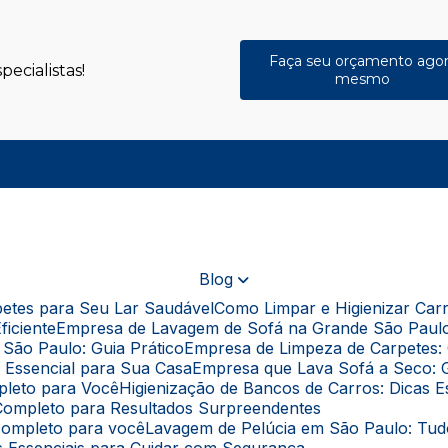
Faça seu orçamento ago
ecialistas!
mesmo
(
Blog
rpetes para Seu Lar Saudável
Como Limpar e Higienizar Ca
ficiente
Empresa de Lavagem de Sofá na Grande São Paul
São Paulo: Guia Prático
Empresa de Limpeza de Carpetes: 
a Essencial para Sua Casa
Empresa que Lava Sofá a Seco: 
pleto para Você
Higienização de Bancos de Carros: Dicas 
a Completo para Resultados Surpreendentes
 completo para você
Lavagem de Pelúcia em São Paulo: Tu