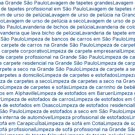
 na Grande São Paulo
Lavagem de tapetes grandes
Lavagem 
 de tapetes profissional em São Paulo
Lavagem de tapetes r
em de urso de pelúcia
Lavagem de urso de pelúcia na Gran
lo
Lavagem de urso de pelúcia a seco
Lavagem de urso de 
São Paulo
Lavanderia de bichos de pelúcia
Lavanderia de co
avanderia que lava bicho de pelúcia
Lavanderia de tapete e
 São Paulo
Limpeza de bancos de carros em São Paulo
Li
e carpete de carros na Grande São Paulo
Limpeza de carpe
e carpete corporativo
Limpeza de carpete empresarial
Limpe
 de carpete profissional na Grande São Paulo
Limpeza de c
de carpete residencial na Grande São Paulo
Limpeza de car
arpete a seco na Grande São Paulo
Limpeza de carpete a 
arpetes a domicilio
Limpeza de carpetes e estofados
Limpe
eza de carpetes a seco
Limpeza de carpetes a seco na Gra
lo
Limpeza de carpetes e sofás
Limpeza de carrinho de beb
os em Alphaville
Limpeza de estofados em Barueri
Limpeza
P
Limpeza de estofados de carros
Limpeza de estofados em 
a de estofados em Osasco
Limpeza de estofados residencial
 São Paulo
Limpeza de estofados a seco em São Paulo
Limp
a interna de automóvel
Limpeza profissional de estofados
L
sofá em CarapicuÍba
Limpeza de sofá em Cotia
Limpeza de s
ofá profissional
Limpeza de sofá profissional na Grande Sã