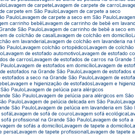
ulo
Lavagem de carpete
Lavagem de carpete de carro
Lavag
 de carpete em São Paulo
Lavagem de carpete a seco
ão Paulo
Lavagem de carpete a seco em São Paulo
Lavage
agem carrinho bebê
Lavagem de carrinho de bebê em lavand
 Grande São Paulo
Lavagem de carrinho de bebê a seco e
gem de colchão de casal
Lavagem de colchão em domicílio
lchão em lavanderia
Lavagem de colchão em lavanderia na
São Paulo
Lavagem colchão ortopédico
Lavagem de colchão
lo
Lavagem de estofado automotivo
Lavagem de estofado co
ados de carros
Lavagem de estofados de carros na Grande 
 Paulo
Lavagem de estofados em domicílio
Lavagem de esto
 de estofados na Grande São Paulo
Lavagem de estofados
e estofados a seco na Grande São Paulo
Lavagem de estof
bebe
Lavagem e higienização de estofados
Lavagem e higien
m São Paulo
Lavagem de pelúcia para alérgicos
rande São Paulo
Lavagem de pelúcia para alérgicos em São
São Paulo
Lavagem de pelúcia delicada em São Paulo
Lavag
rande São Paulo
Lavagem de pelúcia em lavanderia em São
 sofá
Lavagem de sofá de couro
Lavagem sofá ecológica
L
 sofá profissional na Grande São Paulo
Lavagem de sofa a
avagem de sofás a domicílio
Lavagem de tapete a domicilio
e persa
Lavagem de tapete profissional
Lavagem de tapete 