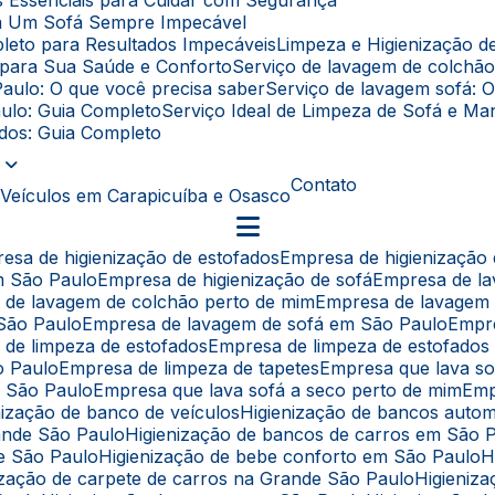
as Essenciais para Cuidar com Segurança
ara Um Sofá Sempre Impecável
leto para Resultados Impecáveis
Limpeza e Higienização 
l para Sua Saúde e Conforto
Serviço de lavagem de colchã
Paulo: O que você precisa saber
Serviço de lavagem sofá: 
aulo: Guia Completo
Serviço Ideal de Limpeza de Sofá e 
fados: Guia Completo
Contato
 Veículos em Carapicuíba e Osasco
resa de higienização de estofados
Empresa de higienização
em São Paulo
Empresa de higienização de sofá
Empresa de l
a de lavagem de colchão perto de mim
Empresa de lavagem
 São Paulo
Empresa de lavagem de sofá em São Paulo
Empr
 de limpeza de estofados
Empresa de limpeza de estofado
o Paulo
Empresa de limpeza de tapetes
Empresa que lava s
e São Paulo
Empresa que lava sofá a seco perto de mim
Em
enização de banco de veículos
Higienização de bancos auto
rande São Paulo
Higienização de bancos de carros em São 
de São Paulo
Higienização de bebe conforto em São Paulo
nização de carpete de carros na Grande São Paulo
Higieni