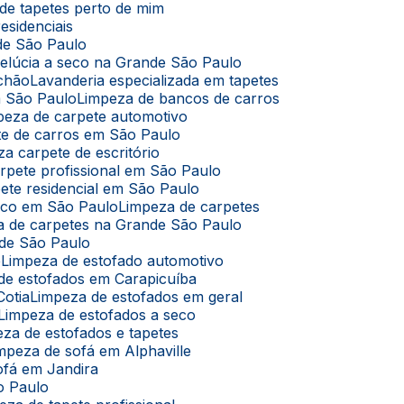
de tapetes perto de mim
esidenciais
de São Paulo
pelúcia a seco na Grande São Paulo
lchão
Lavanderia especializada em tapetes
m São Paulo
Limpeza de bancos de carros
mpeza de carpete automotivo
te de carros em São Paulo
za carpete de escritório
arpete profissional em São Paulo
pete residencial em São Paulo
seco em São Paulo
Limpeza de carpetes
za de carpetes na Grande São Paulo
nde São Paulo
ê
Limpeza de estofado automotivo
 de estofados em Carapicuíba
Cotia
Limpeza de estofados em geral
Limpeza de estofados a seco
eza de estofados e tapetes
impeza de sofá em Alphaville
ofá em Jandira
o Paulo