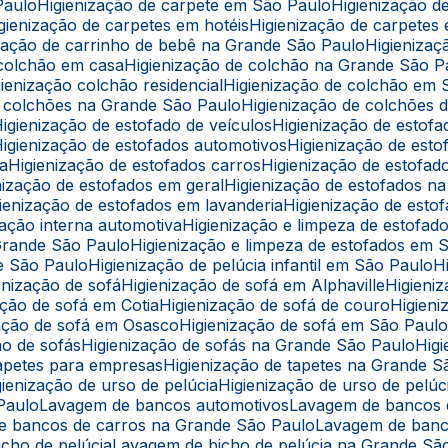
Paulo
Higienização de carpete em São Paulo
Higienização 
Higienização de carpetes em hotéis
Higienização de carpetes
nização de carrinho de bebê na Grande São Paulo
Higieniz
e colchão em casa
Higienização de colchão na Grande São P
igienização colchão residencial
Higienização de colchão em
de colchões na Grande São Paulo
Higienização de colchões d
Higienização de estofado de veículos
Higienização de estof
Higienização de estofados automotivos
Higienização de est
ba
Higienização de estofados carros
Higienização de estofa
enização de estofados em geral
Higienização de estofados 
igienização de estofados em lavanderia
Higienização de est
ização interna automotiva
Higienização e limpeza de estofad
 Grande São Paulo
Higienização e limpeza de estofados em 
de São Paulo
Higienização de pelúcia infantil em São Paulo
ienização de sofá
Higienização de sofá em Alphaville
Higien
zação de sofá em Cotia
Higienização de sofá de couro
Higie
ização de sofá em Osasco
Higienização de sofá em São Paul
ção de sofás
Higienização de sofás na Grande São Paulo
Hi
 tapetes para empresas
Higienização de tapetes na Grande 
igienização de urso de pelúcia
Higienização de urso de pel
 Paulo
Lavagem de bancos automotivos
Lavagem de bancos
de bancos de carros na Grande São Paulo
Lavagem de ban
icho de pelúcia
Lavagem de bicho de pelúcia na Grande Sã