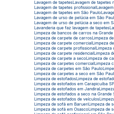
Lavagem de tapetes
Lavagem de tapetes
Lavagem de tapetes profissional
Lavagem
Lavagem de tapetes em São Paulo
Lavag
Lavagem de urso de pelúcia em São Pau
Lavagem de urso de pelúcia a seco em 
Lavanderia que faz lavagem de tapetes
L
Limpeza de bancos de carros na Grande
Limpeza de carpete de carros
Limpeza d
Limpeza de carpete comercial
Limpeza d
Limpeza de carpete profissional
Limpeza
Limpeza de carpete residencial
Limpeza 
Limpeza de carpete a seco
Limpeza de c
Limpeza de carpetes comercial
Limpeza c
Limpeza de carpetes em São Paulo
Limp
Limpeza de carpetes a seco em São Pau
Limpeza de estofados
Limpeza de estofad
Limpeza de estofados em Carapicuíba S
Limpeza de estofados em Jandira
Limpez
Limpeza de estofados a seco na Grande
Limpeza de estofados de veículos
Limpez
Limpeza de sofá em Barueri
Limpeza de 
Limpeza de sofá em Osasco
Limpeza de s