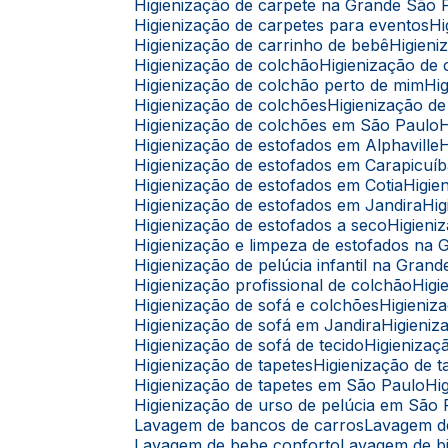
Higienização de carpete na Grande São 
Higienização de carpetes para eventos
Higienização de carrinho de bebê
Higie
Higienização de colchão
Higienização d
Higienização de colchão perto de mim
H
Higienização de colchões
Higienização 
Higienização de colchões em São Paulo
Higienização de estofados em Alphaville
Higienização de estofados em Carapicuí
Higienização de estofados em Cotia
Higi
Higienização de estofados em Jandira
H
Higienização de estofados a seco
Higien
Higienização e limpeza de estofados na
Higienização de pelúcia infantil na Gran
Higienização profissional de colchão
Hig
Higienização de sofá e colchões
Higieni
Higienização de sofá em Jandira
Higien
Higienização de sofá de tecido
Higieniza
Higienização de tapetes
Higienização de
Higienização de tapetes em São Paulo
H
Higienização de urso de pelúcia em São
Lavagem de bancos de carros
Lavagem 
Lavagem de bebe conforto
Lavagem de b