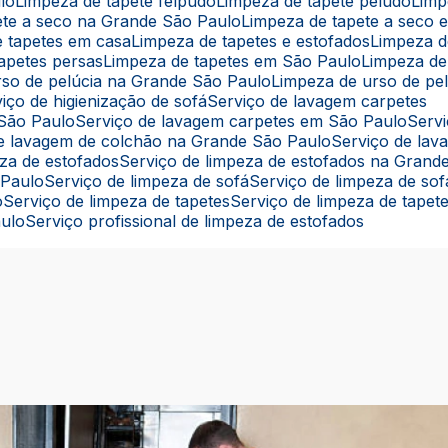
lo
Limpeza de tapete felpudo
Limpeza de tapete peludo
Lim
pete a seco na Grande São Paulo
Limpeza de tapete a seco
e tapetes em casa
Limpeza de tapetes e estofados
Limpeza 
tapetes persas
Limpeza de tapetes em São Paulo
Limpeza de
rso de pelúcia na Grande São Paulo
Limpeza de urso de pe
rviço de higienização de sofá
Serviço de lavagem carpetes
 São Paulo
Serviço de lavagem carpetes em São Paulo
Ser
 de lavagem de colchão na Grande São Paulo
Serviço de la
eza de estofados
Serviço de limpeza de estofados na Grand
 Paulo
Serviço de limpeza de sofá
Serviço de limpeza de s
o
Serviço de limpeza de tapetes
Serviço de limpeza de tape
aulo
Serviço profissional de limpeza de estofados