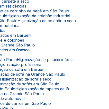
de carpete a seco
 em residências
ação de carrinho de bebê em São Paulo
aulo
Higienização de colchão industrial
 São Paulo
Higienização de colchão a seco
e hotelaria
ados
ofados em Barueri
dos e colchões
na Grande São Paulo
ofados em Osasco
os
São Paulo
Higienização de pelúcia infantil
Higienização profissional
ização de sofá em Barueri
nização de sofá na Grande São Paulo
o
Higienização de sofa a seco
gienização de sofás em São Paulo
São Paulo
Higienização de tapetes de lã
úcia na Grande São Paulo
 de automóvel
cos de carros em São Paulo
o Paulo