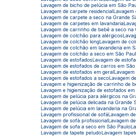
Lavagem de bicho de pelúcia em São Pa
Lavagem de carpete residencial
Lavagem
Lavagem de carpete a seco na Grande S
Lavagem de carpetes em lavandaria
Lav
Lavagem de carrinho de bebê a seco na
Lavagem de colchão para alérgicos
Lava
Lavagem de colchão king
Lavagem de co
Lavagem de colchão em lavanderia em 
Lavagem de colchão a seco em São Pau
Lavagem de estofados
Lavagem de estof
Lavagem de estofados de carros em São
Lavagem de estofados em geral
Lavagem
Lavagem de estofados a seco
Lavagem d
Lavagem e higienização de carrinho de 
Lavagem e higienização de estofados e
Lavagem de pelúcia para alérgicos na G
Lavagem de pelúcia delicada na Grande 
Lavagem de pelúcia em lavanderia na G
Lavagem profissional de sofá
Lavagem de
Lavagem de sofá profissional
Lavagem de
Lavagem de sofa a seco em São Paulo
L
Lavagem de tapete peludo
Lavagem tapet