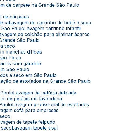
em de carpete na Grande São Paulo
m de carpetes
eria
Lavagem de carrinho de bebê a seco
m São Paulo
Lavagem carrinho infantil
Lavagem de colchão para eliminar ácaros
 Grande São Paulo
 a seco
m manchas difíceis
São Paulo
fados com garantia
 em São Paulo
ados a seco em São Paulo
ização de estofados na Grande São Paulo
 Paulo
Lavagem de pelúcia delicada
em de pelúcia em lavanderia
 Paulo
Lavagem profissional de estofados
avagem sofá para empresas
 seco
Lavagem de tapete felpudo
a seco
Lavagem tapete sisal