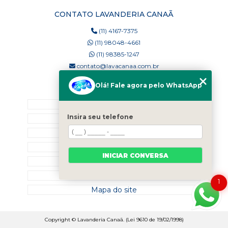
CONTATO LAVANDERIA CANAÃ
(11) 4167-7375
(11) 98048-4661
(11) 98385-1247
contato@lavacanaa.com.br
Olá! Fale agora pelo WhatsApp
MENU
Home
Insira seu telefone
Quem Somos
Blog
Serviços
INICIAR CONVERSA
Contato
Categorias
1
Mapa do site
Copyright © Lavanderia Canaã. (Lei 9610 de 19/02/1998)