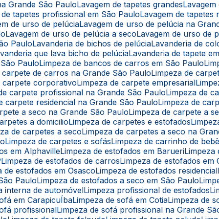
 na Grande São Paulo
Lavagem de tapetes grandes
Lavagem 
 de tapetes profissional em São Paulo
Lavagem de tapetes r
em de urso de pelúcia
Lavagem de urso de pelúcia na Gran
lo
Lavagem de urso de pelúcia a seco
Lavagem de urso de 
São Paulo
Lavanderia de bichos de pelúcia
Lavanderia de co
avanderia que lava bicho de pelúcia
Lavanderia de tapete e
 São Paulo
Limpeza de bancos de carros em São Paulo
Li
e carpete de carros na Grande São Paulo
Limpeza de carpe
e carpete corporativo
Limpeza de carpete empresarial
Limpe
 de carpete profissional na Grande São Paulo
Limpeza de c
de carpete residencial na Grande São Paulo
Limpeza de car
arpete a seco na Grande São Paulo
Limpeza de carpete a 
arpetes a domicilio
Limpeza de carpetes e estofados
Limpe
eza de carpetes a seco
Limpeza de carpetes a seco na Gra
lo
Limpeza de carpetes e sofás
Limpeza de carrinho de beb
os em Alphaville
Limpeza de estofados em Barueri
Limpeza
P
Limpeza de estofados de carros
Limpeza de estofados em 
a de estofados em Osasco
Limpeza de estofados residencial
 São Paulo
Limpeza de estofados a seco em São Paulo
Limp
a interna de automóvel
Limpeza profissional de estofados
L
sofá em CarapicuÍba
Limpeza de sofá em Cotia
Limpeza de s
ofá profissional
Limpeza de sofá profissional na Grande Sã