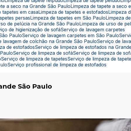
lo
Limpeza de tapete felpudo
Limpeza de tapete peludo
Lim
pete a seco na Grande São Paulo
Limpeza de tapete a seco
e tapetes em casa
Limpeza de tapetes e estofados
Limpeza 
tapetes persas
Limpeza de tapetes em São Paulo
Limpeza de
rso de pelúcia na Grande São Paulo
Limpeza de urso de pe
rviço de higienização de sofá
Serviço de lavagem carpetes
 São Paulo
Serviço de lavagem carpetes em São Paulo
Ser
 de lavagem de colchão na Grande São Paulo
Serviço de la
eza de estofados
Serviço de limpeza de estofados na Grand
 Paulo
Serviço de limpeza de sofá
Serviço de limpeza de s
o
Serviço de limpeza de tapetes
Serviço de limpeza de tape
aulo
Serviço profissional de limpeza de estofados
ande São Paulo