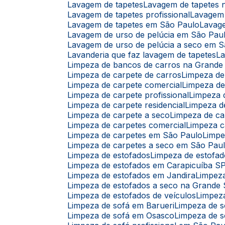
Lavagem de tapetes
Lavagem de tapetes
Lavagem de tapetes profissional
Lavagem
Lavagem de tapetes em São Paulo
Lavag
Lavagem de urso de pelúcia em São Pau
Lavagem de urso de pelúcia a seco em 
Lavanderia que faz lavagem de tapetes
L
Limpeza de bancos de carros na Grande
Limpeza de carpete de carros
Limpeza d
Limpeza de carpete comercial
Limpeza d
Limpeza de carpete profissional
Limpeza
Limpeza de carpete residencial
Limpeza 
Limpeza de carpete a seco
Limpeza de c
Limpeza de carpetes comercial
Limpeza c
Limpeza de carpetes em São Paulo
Limp
Limpeza de carpetes a seco em São Pau
Limpeza de estofados
Limpeza de estofad
Limpeza de estofados em Carapicuíba S
Limpeza de estofados em Jandira
Limpez
Limpeza de estofados a seco na Grande
Limpeza de estofados de veículos
Limpez
Limpeza de sofá em Barueri
Limpeza de 
Limpeza de sofá em Osasco
Limpeza de s