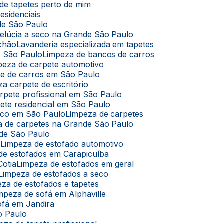
de tapetes perto de mim
esidenciais
de São Paulo
pelúcia a seco na Grande São Paulo
lchão
Lavanderia especializada em tapetes
m São Paulo
Limpeza de bancos de carros
mpeza de carpete automotivo
te de carros em São Paulo
za carpete de escritório
arpete profissional em São Paulo
pete residencial em São Paulo
seco em São Paulo
Limpeza de carpetes
za de carpetes na Grande São Paulo
nde São Paulo
ê
Limpeza de estofado automotivo
 de estofados em Carapicuíba
Cotia
Limpeza de estofados em geral
Limpeza de estofados a seco
eza de estofados e tapetes
impeza de sofá em Alphaville
ofá em Jandira
o Paulo