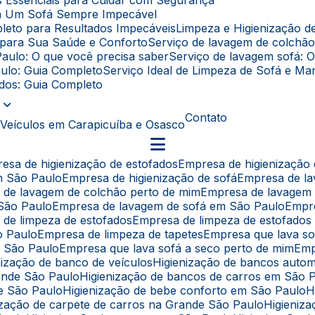
as Essenciais para Cuidar com Segurança
ara Um Sofá Sempre Impecável
leto para Resultados Impecáveis
Limpeza e Higienização 
l para Sua Saúde e Conforto
Serviço de lavagem de colchã
Paulo: O que você precisa saber
Serviço de lavagem sofá: 
aulo: Guia Completo
Serviço Ideal de Limpeza de Sofá e 
fados: Guia Completo
Contato
 Veículos em Carapicuíba e Osasco
resa de higienização de estofados
Empresa de higienização
em São Paulo
Empresa de higienização de sofá
Empresa de l
a de lavagem de colchão perto de mim
Empresa de lavagem
 São Paulo
Empresa de lavagem de sofá em São Paulo
Empr
 de limpeza de estofados
Empresa de limpeza de estofado
o Paulo
Empresa de limpeza de tapetes
Empresa que lava s
e São Paulo
Empresa que lava sofá a seco perto de mim
Em
enização de banco de veículos
Higienização de bancos auto
rande São Paulo
Higienização de bancos de carros em São 
de São Paulo
Higienização de bebe conforto em São Paulo
nização de carpete de carros na Grande São Paulo
Higieni