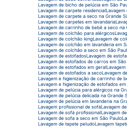
Lavagem de bicho de pelúcia em São Pa
Lavagem de carpete residencial
Lavagem
Lavagem de carpete a seco na Grande S
Lavagem de carpetes em lavandaria
Lav
Lavagem de carrinho de bebê a seco na
Lavagem de colchão para alérgicos
Lava
Lavagem de colchão king
Lavagem de co
Lavagem de colchão em lavanderia em 
Lavagem de colchão a seco em São Pau
Lavagem de estofados
Lavagem de estof
Lavagem de estofados de carros em São
Lavagem de estofados em geral
Lavagem
Lavagem de estofados a seco
Lavagem d
Lavagem e higienização de carrinho de 
Lavagem e higienização de estofados e
Lavagem de pelúcia para alérgicos na G
Lavagem de pelúcia delicada na Grande 
Lavagem de pelúcia em lavanderia na G
Lavagem profissional de sofá
Lavagem de
Lavagem de sofá profissional
Lavagem de
Lavagem de sofa a seco em São Paulo
L
Lavagem de tapete peludo
Lavagem tapet