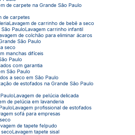
em de carpete na Grande São Paulo
m de carpetes
eria
Lavagem de carrinho de bebê a seco
m São Paulo
Lavagem carrinho infantil
Lavagem de colchão para eliminar ácaros
 Grande São Paulo
 a seco
m manchas difíceis
São Paulo
fados com garantia
 em São Paulo
ados a seco em São Paulo
ização de estofados na Grande São Paulo
 Paulo
Lavagem de pelúcia delicada
em de pelúcia em lavanderia
 Paulo
Lavagem profissional de estofados
avagem sofá para empresas
 seco
Lavagem de tapete felpudo
a seco
Lavagem tapete sisal