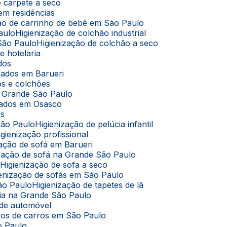
de carpete a seco
 em residências
ação de carrinho de bebê em São Paulo
aulo
Higienização de colchão industrial
 São Paulo
Higienização de colchão a seco
e hotelaria
ados
ofados em Barueri
dos e colchões
na Grande São Paulo
ofados em Osasco
os
São Paulo
Higienização de pelúcia infantil
Higienização profissional
ização de sofá em Barueri
nização de sofá na Grande São Paulo
o
Higienização de sofa a seco
gienização de sofás em São Paulo
São Paulo
Higienização de tapetes de lã
úcia na Grande São Paulo
 de automóvel
cos de carros em São Paulo
o Paulo