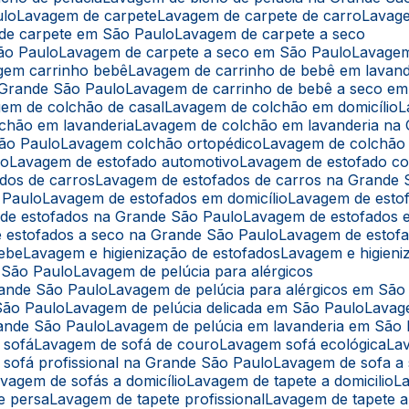
ulo
Lavagem de carpete
Lavagem de carpete de carro
Lavag
 de carpete em São Paulo
Lavagem de carpete a seco
ão Paulo
Lavagem de carpete a seco em São Paulo
Lavage
agem carrinho bebê
Lavagem de carrinho de bebê em lavand
 Grande São Paulo
Lavagem de carrinho de bebê a seco e
gem de colchão de casal
Lavagem de colchão em domicílio
lchão em lavanderia
Lavagem de colchão em lavanderia na
São Paulo
Lavagem colchão ortopédico
Lavagem de colchão
lo
Lavagem de estofado automotivo
Lavagem de estofado co
ados de carros
Lavagem de estofados de carros na Grande 
 Paulo
Lavagem de estofados em domicílio
Lavagem de esto
 de estofados na Grande São Paulo
Lavagem de estofados
e estofados a seco na Grande São Paulo
Lavagem de estof
bebe
Lavagem e higienização de estofados
Lavagem e higien
m São Paulo
Lavagem de pelúcia para alérgicos
rande São Paulo
Lavagem de pelúcia para alérgicos em São
São Paulo
Lavagem de pelúcia delicada em São Paulo
Lavag
rande São Paulo
Lavagem de pelúcia em lavanderia em São
 sofá
Lavagem de sofá de couro
Lavagem sofá ecológica
L
 sofá profissional na Grande São Paulo
Lavagem de sofa a
avagem de sofás a domicílio
Lavagem de tapete a domicilio
e persa
Lavagem de tapete profissional
Lavagem de tapete 