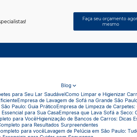
Faça seu orçamento ago
ecialistas!
mesmo
(
Blog
rpetes para Seu Lar Saudável
Como Limpar e Higienizar Ca
ficiente
Empresa de Lavagem de Sofá na Grande São Paul
São Paulo: Guia Prático
Empresa de Limpeza de Carpetes: 
a Essencial para Sua Casa
Empresa que Lava Sofá a Seco: 
pleto para Você
Higienização de Bancos de Carros: Dicas 
a Completo para Resultados Surpreendentes
 completo para você
Lavagem de Pelúcia em São Paulo: Tu