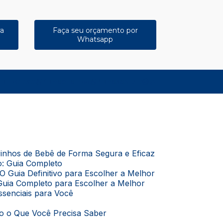
ra
Faça seu orçamento por
Whatsapp
11) 4167-7375
(11) 98048-4661
(11) 98385-1247
rrinhos de Bebê de Forma Segura e Eficaz
o: Guia Completo
O Guia Definitivo para Escolher a Melhor
Guia Completo para Escolher a Melhor
Essenciais para Você
do o Que Você Precisa Saber