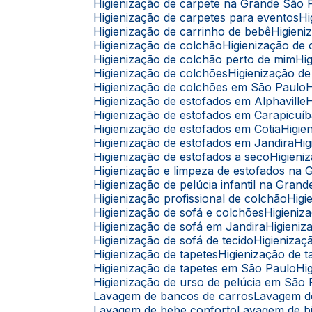
Higienização de carpete na Grande São 
Higienização de carpetes para eventos
Higienização de carrinho de bebê
Higie
Higienização de colchão
Higienização d
Higienização de colchão perto de mim
H
Higienização de colchões
Higienização 
Higienização de colchões em São Paulo
Higienização de estofados em Alphaville
Higienização de estofados em Carapicuí
Higienização de estofados em Cotia
Higi
Higienização de estofados em Jandira
H
Higienização de estofados a seco
Higien
Higienização e limpeza de estofados na
Higienização de pelúcia infantil na Gran
Higienização profissional de colchão
Hig
Higienização de sofá e colchões
Higieni
Higienização de sofá em Jandira
Higien
Higienização de sofá de tecido
Higieniza
Higienização de tapetes
Higienização de
Higienização de tapetes em São Paulo
H
Higienização de urso de pelúcia em São
Lavagem de bancos de carros
Lavagem 
Lavagem de bebe conforto
Lavagem de b