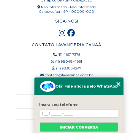
Carapicuíba - SP - 06362-320
Não Informado - Não Informado
Carapicuíba - SP - 00000-000
SIGA-NOS!
CONTATO LAVANDERIA CANAÃ
(11) 4167-7375
(11) 98048-4661
(11) 98385-1247
contato@lavacanaa.com.br
Olá! Fale agora pelo WhatsApp
MENU
Home
Insira seu telefone
Quem Somos
Blog
Serviços
INICIAR CONVERSA
Contato