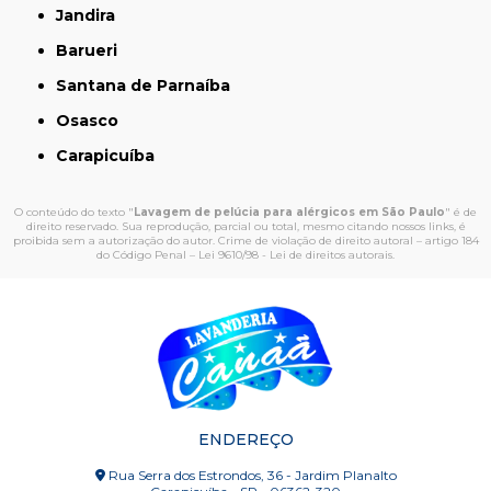
Jandira
Barueri
Santana de Parnaíba
Osasco
Carapicuíba
O conteúdo do texto "
Lavagem de pelúcia para alérgicos em São Paulo
" é de
direito reservado. Sua reprodução, parcial ou total, mesmo citando nossos links, é
proibida sem a autorização do autor. Crime de violação de direito autoral – artigo 184
do Código Penal –
Lei 9610/98 - Lei de direitos autorais
.
ENDEREÇO
Rua Serra dos Estrondos, 36 - Jardim Planalto