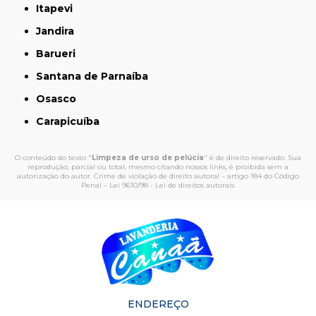
Itapevi
Jandira
Barueri
Santana de Parnaíba
Osasco
Carapicuíba
O conteúdo do texto "
Limpeza de urso de pelúcia
" é de direito reservado. Sua
reprodução, parcial ou total, mesmo citando nossos links, é proibida sem a
autorização do autor. Crime de violação de direito autoral – artigo 184 do Código
Penal –
Lei 9610/98 - Lei de direitos autorais
.
ENDEREÇO