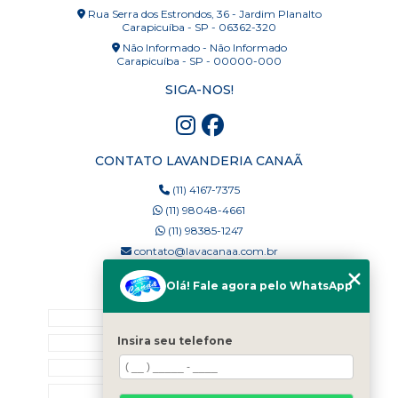
Rua Serra dos Estrondos, 36 - Jardim Planalto
Carapicuíba - SP - 06362-320
Não Informado - Não Informado
Carapicuíba - SP - 00000-000
SIGA-NOS!
CONTATO LAVANDERIA CANAÃ
(11) 4167-7375
(11) 98048-4661
(11) 98385-1247
contato@lavacanaa.com.br
Olá! Fale agora pelo WhatsApp
MENU
Home
Insira seu telefone
Quem Somos
Blog
Serviços