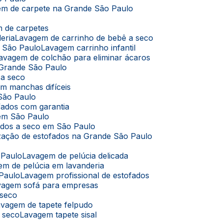
em de carpete na Grande São Paulo
m de carpetes
eria
Lavagem de carrinho de bebê a seco
m São Paulo
Lavagem carrinho infantil
Lavagem de colchão para eliminar ácaros
 Grande São Paulo
 a seco
m manchas difíceis
São Paulo
fados com garantia
 em São Paulo
ados a seco em São Paulo
ização de estofados na Grande São Paulo
 Paulo
Lavagem de pelúcia delicada
em de pelúcia em lavanderia
 Paulo
Lavagem profissional de estofados
avagem sofá para empresas
 seco
Lavagem de tapete felpudo
a seco
Lavagem tapete sisal