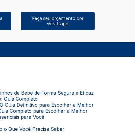
ra
Faça seu orçamento por
Whatsapp
11) 4167-7375
(11) 98048-4661
(11) 98385-1247
rrinhos de Bebê de Forma Segura e Eficaz
o: Guia Completo
O Guia Definitivo para Escolher a Melhor
Guia Completo para Escolher a Melhor
Essenciais para Você
do o Que Você Precisa Saber