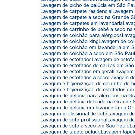
Lavagem de bicho de pelúcia em São Pa
Lavagem de carpete residencial
Lavagem
Lavagem de carpete a seco na Grande S
Lavagem de carpetes em lavandaria
Lav
Lavagem de carrinho de bebê a seco na
Lavagem de colchão para alérgicos
Lava
Lavagem de colchão king
Lavagem de co
Lavagem de colchão em lavanderia em 
Lavagem de colchão a seco em São Pau
Lavagem de estofados
Lavagem de estof
Lavagem de estofados de carros em São
Lavagem de estofados em geral
Lavagem
Lavagem de estofados a seco
Lavagem d
Lavagem e higienização de carrinho de 
Lavagem e higienização de estofados e
Lavagem de pelúcia para alérgicos na G
Lavagem de pelúcia delicada na Grande 
Lavagem de pelúcia em lavanderia na G
Lavagem profissional de sofá
Lavagem de
Lavagem de sofá profissional
Lavagem de
Lavagem de sofa a seco em São Paulo
L
Lavagem de tapete peludo
Lavagem tapet