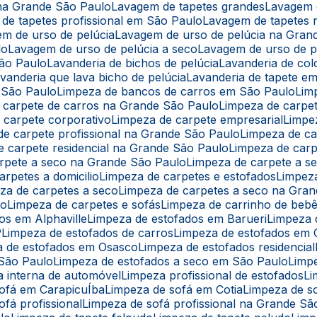
 na Grande São Paulo
Lavagem de tapetes grandes
Lavagem 
 de tapetes profissional em São Paulo
Lavagem de tapetes r
em de urso de pelúcia
Lavagem de urso de pelúcia na Gran
lo
Lavagem de urso de pelúcia a seco
Lavagem de urso de 
São Paulo
Lavanderia de bichos de pelúcia
Lavanderia de co
avanderia que lava bicho de pelúcia
Lavanderia de tapete e
 São Paulo
Limpeza de bancos de carros em São Paulo
Li
e carpete de carros na Grande São Paulo
Limpeza de carpe
e carpete corporativo
Limpeza de carpete empresarial
Limpe
 de carpete profissional na Grande São Paulo
Limpeza de c
de carpete residencial na Grande São Paulo
Limpeza de car
arpete a seco na Grande São Paulo
Limpeza de carpete a 
arpetes a domicilio
Limpeza de carpetes e estofados
Limpe
eza de carpetes a seco
Limpeza de carpetes a seco na Gra
lo
Limpeza de carpetes e sofás
Limpeza de carrinho de beb
os em Alphaville
Limpeza de estofados em Barueri
Limpeza
P
Limpeza de estofados de carros
Limpeza de estofados em 
a de estofados em Osasco
Limpeza de estofados residencial
 São Paulo
Limpeza de estofados a seco em São Paulo
Limp
a interna de automóvel
Limpeza profissional de estofados
L
sofá em CarapicuÍba
Limpeza de sofá em Cotia
Limpeza de s
ofá profissional
Limpeza de sofá profissional na Grande Sã