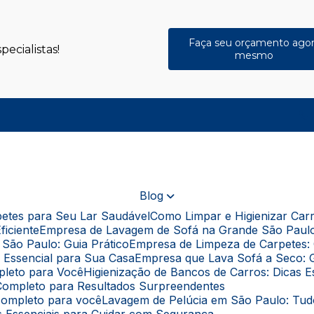
Faça seu orçamento ago
ecialistas!
mesmo
(
Blog
rpetes para Seu Lar Saudável
Como Limpar e Higienizar Ca
ficiente
Empresa de Lavagem de Sofá na Grande São Paul
São Paulo: Guia Prático
Empresa de Limpeza de Carpetes: 
a Essencial para Sua Casa
Empresa que Lava Sofá a Seco: 
pleto para Você
Higienização de Bancos de Carros: Dicas 
a Completo para Resultados Surpreendentes
 completo para você
Lavagem de Pelúcia em São Paulo: Tu