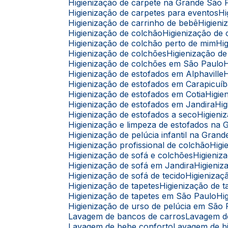
Higienização de carpete na Grande São 
Higienização de carpetes para eventos
Higienização de carrinho de bebê
Higie
Higienização de colchão
Higienização d
Higienização de colchão perto de mim
H
Higienização de colchões
Higienização 
Higienização de colchões em São Paulo
Higienização de estofados em Alphaville
Higienização de estofados em Carapicuí
Higienização de estofados em Cotia
Higi
Higienização de estofados em Jandira
H
Higienização de estofados a seco
Higien
Higienização e limpeza de estofados na
Higienização de pelúcia infantil na Gran
Higienização profissional de colchão
Hig
Higienização de sofá e colchões
Higieni
Higienização de sofá em Jandira
Higien
Higienização de sofá de tecido
Higieniza
Higienização de tapetes
Higienização de
Higienização de tapetes em São Paulo
H
Higienização de urso de pelúcia em São
Lavagem de bancos de carros
Lavagem 
Lavagem de bebe conforto
Lavagem de b