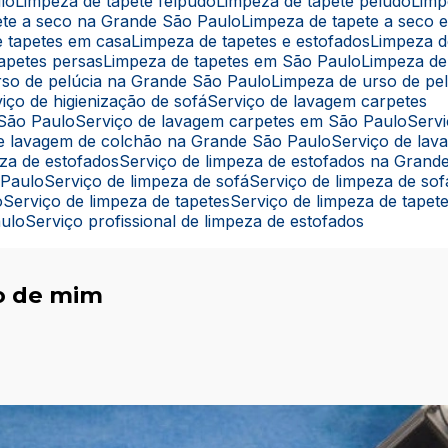
lo
Limpeza de tapete felpudo
Limpeza de tapete peludo
Lim
pete a seco na Grande São Paulo
Limpeza de tapete a seco
e tapetes em casa
Limpeza de tapetes e estofados
Limpeza 
tapetes persas
Limpeza de tapetes em São Paulo
Limpeza de
rso de pelúcia na Grande São Paulo
Limpeza de urso de pe
rviço de higienização de sofá
Serviço de lavagem carpetes
 São Paulo
Serviço de lavagem carpetes em São Paulo
Ser
 de lavagem de colchão na Grande São Paulo
Serviço de la
eza de estofados
Serviço de limpeza de estofados na Grand
 Paulo
Serviço de limpeza de sofá
Serviço de limpeza de s
o
Serviço de limpeza de tapetes
Serviço de limpeza de tape
aulo
Serviço profissional de limpeza de estofados
o de mim