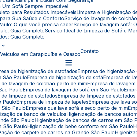
as Essenciais para Cuidar com Segurança
ara Um Sofá Sempre Impecável
leto para Resultados Impecáveis
Limpeza e Higienização 
l para Sua Saúde e Conforto
Serviço de lavagem de colchã
Paulo: O que você precisa saber
Serviço de lavagem sofá: 
aulo: Guia Completo
Serviço Ideal de Limpeza de Sofá e 
fados: Guia Completo
Contato
 Veículos em Carapicuíba e Osasco
resa de higienização de estofados
Empresa de higienização
em São Paulo
Empresa de higienização de sofá
Empresa de l
a de lavagem de colchão perto de mim
Empresa de lavagem
 São Paulo
Empresa de lavagem de sofá em São Paulo
Empr
 de limpeza de estofados
Empresa de limpeza de estofado
o Paulo
Empresa de limpeza de tapetes
Empresa que lava s
e São Paulo
Empresa que lava sofá a seco perto de mim
Em
enização de banco de veículos
Higienização de bancos auto
rande São Paulo
Higienização de bancos de carros em São 
de São Paulo
Higienização de bebe conforto em São Paulo
nização de carpete de carros na Grande São Paulo
Higieni