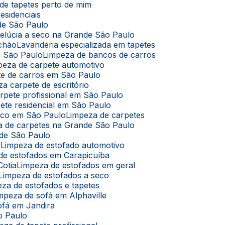
de tapetes perto de mim
esidenciais
de São Paulo
pelúcia a seco na Grande São Paulo
lchão
Lavanderia especializada em tapetes
m São Paulo
Limpeza de bancos de carros
mpeza de carpete automotivo
te de carros em São Paulo
za carpete de escritório
arpete profissional em São Paulo
pete residencial em São Paulo
seco em São Paulo
Limpeza de carpetes
za de carpetes na Grande São Paulo
nde São Paulo
ê
Limpeza de estofado automotivo
 de estofados em Carapicuíba
Cotia
Limpeza de estofados em geral
Limpeza de estofados a seco
eza de estofados e tapetes
impeza de sofá em Alphaville
ofá em Jandira
o Paulo