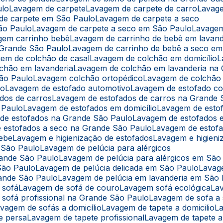
ulo
Lavagem de carpete
Lavagem de carpete de carro
Lavag
 de carpete em São Paulo
Lavagem de carpete a seco
ão Paulo
Lavagem de carpete a seco em São Paulo
Lavage
agem carrinho bebê
Lavagem de carrinho de bebê em lavand
 Grande São Paulo
Lavagem de carrinho de bebê a seco e
gem de colchão de casal
Lavagem de colchão em domicílio
lchão em lavanderia
Lavagem de colchão em lavanderia na
São Paulo
Lavagem colchão ortopédico
Lavagem de colchão
lo
Lavagem de estofado automotivo
Lavagem de estofado co
ados de carros
Lavagem de estofados de carros na Grande 
 Paulo
Lavagem de estofados em domicílio
Lavagem de esto
 de estofados na Grande São Paulo
Lavagem de estofados
e estofados a seco na Grande São Paulo
Lavagem de estof
bebe
Lavagem e higienização de estofados
Lavagem e higien
m São Paulo
Lavagem de pelúcia para alérgicos
rande São Paulo
Lavagem de pelúcia para alérgicos em São
São Paulo
Lavagem de pelúcia delicada em São Paulo
Lavag
rande São Paulo
Lavagem de pelúcia em lavanderia em São
 sofá
Lavagem de sofá de couro
Lavagem sofá ecológica
L
 sofá profissional na Grande São Paulo
Lavagem de sofa a
avagem de sofás a domicílio
Lavagem de tapete a domicilio
e persa
Lavagem de tapete profissional
Lavagem de tapete 