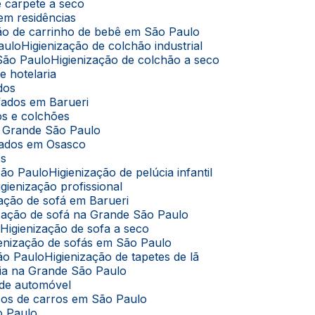
de carpete a seco
 em residências
ação de carrinho de bebê em São Paulo
aulo
Higienização de colchão industrial
 São Paulo
Higienização de colchão a seco
e hotelaria
ados
ofados em Barueri
dos e colchões
na Grande São Paulo
ofados em Osasco
os
São Paulo
Higienização de pelúcia infantil
Higienização profissional
ização de sofá em Barueri
nização de sofá na Grande São Paulo
o
Higienização de sofa a seco
gienização de sofás em São Paulo
São Paulo
Higienização de tapetes de lã
úcia na Grande São Paulo
 de automóvel
cos de carros em São Paulo
o Paulo