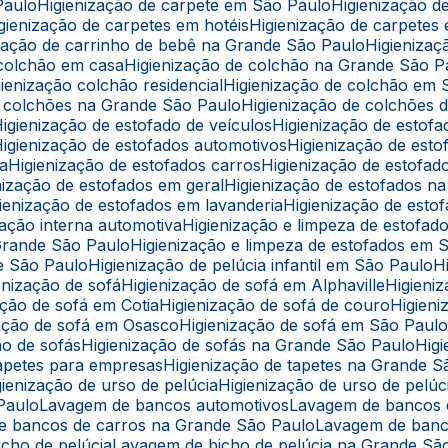
Paulo
Higienização de carpete em São Paulo
Higienização 
Higienização de carpetes em hotéis
Higienização de carpetes
nização de carrinho de bebê na Grande São Paulo
Higieniz
e colchão em casa
Higienização de colchão na Grande São P
igienização colchão residencial
Higienização de colchão em
de colchões na Grande São Paulo
Higienização de colchões d
Higienização de estofado de veículos
Higienização de estof
Higienização de estofados automotivos
Higienização de est
ba
Higienização de estofados carros
Higienização de estofa
enização de estofados em geral
Higienização de estofados 
igienização de estofados em lavanderia
Higienização de est
ização interna automotiva
Higienização e limpeza de estofad
 Grande São Paulo
Higienização e limpeza de estofados em 
de São Paulo
Higienização de pelúcia infantil em São Paulo
ienização de sofá
Higienização de sofá em Alphaville
Higien
zação de sofá em Cotia
Higienização de sofá de couro
Higie
ização de sofá em Osasco
Higienização de sofá em São Paul
ção de sofás
Higienização de sofás na Grande São Paulo
Hi
 tapetes para empresas
Higienização de tapetes na Grande 
igienização de urso de pelúcia
Higienização de urso de pel
 Paulo
Lavagem de bancos automotivos
Lavagem de bancos
de bancos de carros na Grande São Paulo
Lavagem de ban
icho de pelúcia
Lavagem de bicho de pelúcia na Grande Sã