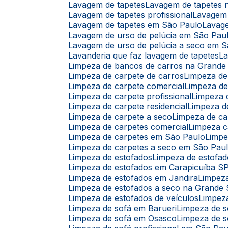
Lavagem de tapetes
Lavagem de tapetes
Lavagem de tapetes profissional
Lavagem
Lavagem de tapetes em São Paulo
Lavag
Lavagem de urso de pelúcia em São Pau
Lavagem de urso de pelúcia a seco em 
Lavanderia que faz lavagem de tapetes
L
Limpeza de bancos de carros na Grande
Limpeza de carpete de carros
Limpeza d
Limpeza de carpete comercial
Limpeza d
Limpeza de carpete profissional
Limpeza
Limpeza de carpete residencial
Limpeza 
Limpeza de carpete a seco
Limpeza de c
Limpeza de carpetes comercial
Limpeza c
Limpeza de carpetes em São Paulo
Limp
Limpeza de carpetes a seco em São Pau
Limpeza de estofados
Limpeza de estofad
Limpeza de estofados em Carapicuíba S
Limpeza de estofados em Jandira
Limpez
Limpeza de estofados a seco na Grande
Limpeza de estofados de veículos
Limpez
Limpeza de sofá em Barueri
Limpeza de 
Limpeza de sofá em Osasco
Limpeza de s