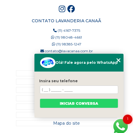
CONTATO LAVANDERIA CANAÃ
(11) 4167-7375
(11) 98048-4661
(11) 98385-1247
contato@lavacanaa.com.br
Olá! Fale agora pelo WhatsApp
MENU
Home
Insira seu telefone
Quem Somos
Blog
Serviços
INICIAR CONVERSA
Contato
Categorias
1
Mapa do site