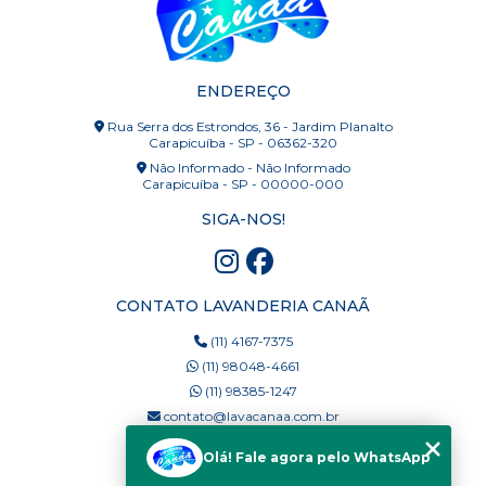
ENDEREÇO
Rua Serra dos Estrondos, 36 - Jardim Planalto
Carapicuíba - SP - 06362-320
Não Informado - Não Informado
Carapicuíba - SP - 00000-000
SIGA-NOS!
CONTATO LAVANDERIA CANAÃ
(11) 4167-7375
(11) 98048-4661
(11) 98385-1247
contato@lavacanaa.com.br
Olá! Fale agora pelo WhatsApp
MENU