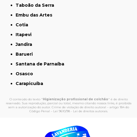
Taboão da Serra
Embu das Artes
Cotia
Itapevi
Jandira
Barueri
Santana de Parnaíba
Osasco
Carapicuíba
O conteúdo do texto "
Higienização profissional de colchão
" é de direito
reservado. Sua reprodução, parcial ou total, mesmo citando nossos links, é proibida
sem a autorização do autor. Crime de violação de direito autoral – artigo 184 do
Código Penal –
Lei 9610/98 - Lei de direitos autorais
.