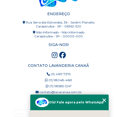
ENDEREÇO
Rua Serra dos Estrondos, 36 - Jardim Planalto
Carapicuíba - SP - 06362-320
Não Informado - Não Informado
Carapicuíba - SP - 00000-000
SIGA-NOS!
CONTATO LAVANDERIA CANAÃ
(11) 4167-7375
(11) 98048-4661
(11) 98385-1247
contato@lavacanaa.com.br
Olá! Fale agora pelo WhatsApp
MENU
Home