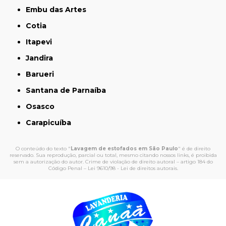
Embu das Artes
Cotia
Itapevi
Jandira
Barueri
Santana de Parnaíba
Osasco
Carapicuíba
O conteúdo do texto "
Lavagem de estofados em São Paulo
" é de direito
reservado. Sua reprodução, parcial ou total, mesmo citando nossos links, é proibida
sem a autorização do autor. Crime de violação de direito autoral – artigo 184 do
Código Penal –
Lei 9610/98 - Lei de direitos autorais
.