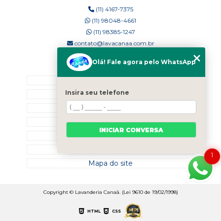
(11) 4167-7375
(11) 98048-4661
(11) 98385-1247
contato@lavacanaa.com.br
Olá! Fale agora pelo WhatsApp
MENU
Home
Insira seu telefone
Quem Somos
Blog
Serviços
INICIAR CONVERSA
Contato
Categorias
1
Mapa do site
Copyright © Lavanderia Canaã. (Lei 9610 de 19/02/1998)
HTML
CSS