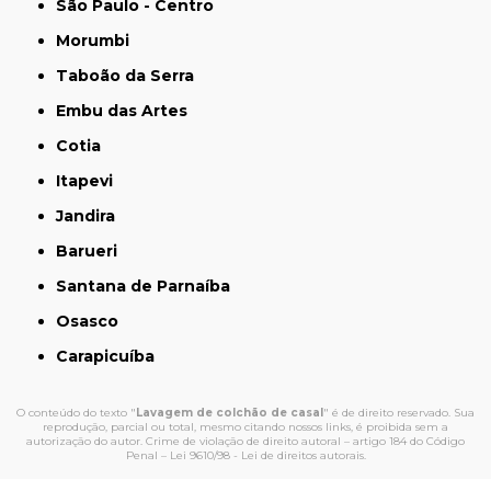
São Paulo - Centro
Morumbi
Taboão da Serra
Embu das Artes
Cotia
Itapevi
Jandira
Barueri
Santana de Parnaíba
Osasco
Carapicuíba
O conteúdo do texto "
Lavagem de colchão de casal
" é de direito reservado. Sua
reprodução, parcial ou total, mesmo citando nossos links, é proibida sem a
autorização do autor. Crime de violação de direito autoral – artigo 184 do Código
Penal –
Lei 9610/98 - Lei de direitos autorais
.