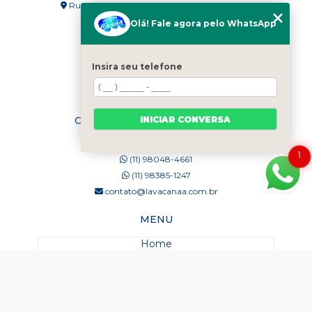
Rua Serra dos Estrondos, 36 - Jardim Planalto
Carapicuíba - SP - 06362-320
Olá! Fale agora pelo WhatsApp
Não Informado - Não Informado
Carapicuíba - SP - 00000-000
SIGA-NOS!
Insira seu telefone
INICIAR CONVERSA
CONTATO LAVANDERIA CANAÃ
(11) 4167-7375
1
(11) 98048-4661
(11) 98385-1247
contato@lavacanaa.com.br
MENU
Home
Quem Somos
Blog
Serviços