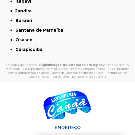
Itapevi
Jandira
Barueri
Santana de Parnaíba
Osasco
Carapicuíba
O conteúdo do texto "
Higienização de estofados em Alphaville
" é de direito
reservado. Sua reprodução, parcial ou total, mesmo citando nossos links, é proibida
sem a autorização do autor. Crime de violação de direito autoral – artigo 184 do
Código Penal –
Lei 9610/98 - Lei de direitos autorais
.
ENDEREÇO