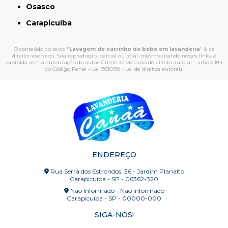
Osasco
Carapicuíba
O conteúdo do texto "
Lavagem de carrinho de bebê em lavanderia
" é de
direito reservado. Sua reprodução, parcial ou total, mesmo citando nossos links, é
proibida sem a autorização do autor. Crime de violação de direito autoral – artigo 184
do Código Penal –
Lei 9610/98 - Lei de direitos autorais
.
ENDEREÇO
Rua Serra dos Estrondos, 36 - Jardim Planalto
Carapicuíba - SP - 06362-320
Não Informado - Não Informado
Carapicuíba - SP - 00000-000
SIGA-NOS!