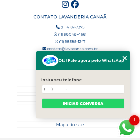
CONTATO LAVANDERIA CANAÃ
(11) 4167-7375
(11) 98048-4661
(11) 98385-1247
contato@lavacanaa.com.br
Olá! Fale agora pelo WhatsApp
MENU
Home
Insira seu telefone
Quem Somos
Blog
Serviços
INICIAR CONVERSA
Contato
Categorias
1
Mapa do site