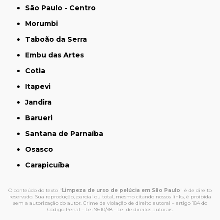
São Paulo - Centro
Morumbi
Taboão da Serra
Embu das Artes
Cotia
Itapevi
Jandira
Barueri
Santana de Parnaíba
Osasco
Carapicuíba
O conteúdo do texto "
Limpeza de urso de pelúcia em São Paulo
" é de direito
reservado. Sua reprodução, parcial ou total, mesmo citando nossos links, é proibida
sem a autorização do autor. Crime de violação de direito autoral – artigo 184 do
Código Penal –
Lei 9610/98 - Lei de direitos autorais
.