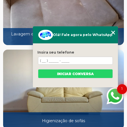
Lavagem e higienização de estofados na Grande São
Olá! Fale agora pelo WhatsApp
Paulo
Insira seu telefone
INICIAR CONVERSA
1
Higienização de sofás