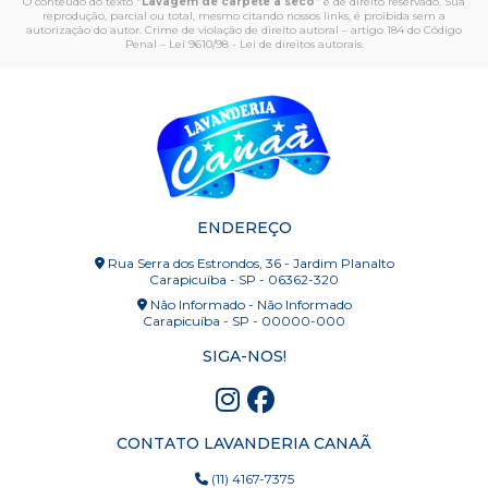
O conteúdo do texto "
Lavagem de carpete a seco
" é de direito reservado. Sua
reprodução, parcial ou total, mesmo citando nossos links, é proibida sem a
autorização do autor. Crime de violação de direito autoral – artigo 184 do Código
Penal –
Lei 9610/98 - Lei de direitos autorais
.
ENDEREÇO
Rua Serra dos Estrondos, 36 - Jardim Planalto
Carapicuíba - SP - 06362-320
Não Informado - Não Informado
Carapicuíba - SP - 00000-000
SIGA-NOS!
CONTATO LAVANDERIA CANAÃ
(11) 4167-7375