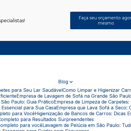
Faça seu orçamento ago
ecialistas!
mesmo
(
Blog
rpetes para Seu Lar Saudável
Como Limpar e Higienizar Ca
ficiente
Empresa de Lavagem de Sofá na Grande São Paul
São Paulo: Guia Prático
Empresa de Limpeza de Carpetes: 
a Essencial para Sua Casa
Empresa que Lava Sofá a Seco: 
pleto para Você
Higienização de Bancos de Carros: Dicas 
a Completo para Resultados Surpreendentes
 completo para você
Lavagem de Pelúcia em São Paulo: Tu