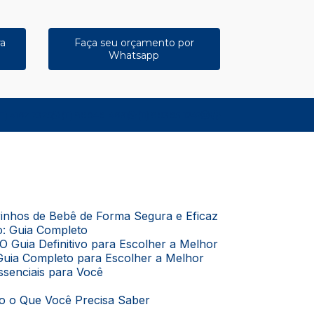
ra
Faça seu orçamento por
Whatsapp
11) 4167-7375
(11) 98048-4661
(11) 98385-1247
rrinhos de Bebê de Forma Segura e Eficaz
o: Guia Completo
O Guia Definitivo para Escolher a Melhor
Guia Completo para Escolher a Melhor
Essenciais para Você
do o Que Você Precisa Saber