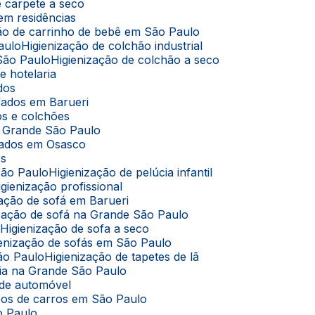
de carpete a seco
 em residências
ação de carrinho de bebê em São Paulo
aulo
Higienização de colchão industrial
 São Paulo
Higienização de colchão a seco
e hotelaria
ados
ofados em Barueri
dos e colchões
na Grande São Paulo
ofados em Osasco
os
São Paulo
Higienização de pelúcia infantil
Higienização profissional
ização de sofá em Barueri
nização de sofá na Grande São Paulo
o
Higienização de sofa a seco
gienização de sofás em São Paulo
São Paulo
Higienização de tapetes de lã
úcia na Grande São Paulo
 de automóvel
cos de carros em São Paulo
o Paulo