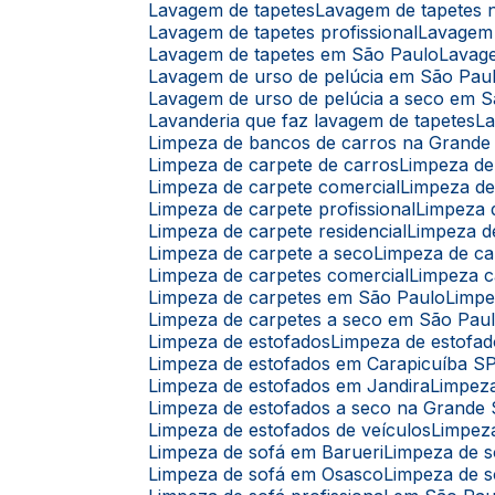
Lavagem de tapetes
Lavagem de tapetes
Lavagem de tapetes profissional
Lavagem
Lavagem de tapetes em São Paulo
Lavag
Lavagem de urso de pelúcia em São Pau
Lavagem de urso de pelúcia a seco em 
Lavanderia que faz lavagem de tapetes
L
Limpeza de bancos de carros na Grande
Limpeza de carpete de carros
Limpeza d
Limpeza de carpete comercial
Limpeza d
Limpeza de carpete profissional
Limpeza
Limpeza de carpete residencial
Limpeza 
Limpeza de carpete a seco
Limpeza de c
Limpeza de carpetes comercial
Limpeza c
Limpeza de carpetes em São Paulo
Limp
Limpeza de carpetes a seco em São Pau
Limpeza de estofados
Limpeza de estofad
Limpeza de estofados em Carapicuíba S
Limpeza de estofados em Jandira
Limpez
Limpeza de estofados a seco na Grande
Limpeza de estofados de veículos
Limpez
Limpeza de sofá em Barueri
Limpeza de 
Limpeza de sofá em Osasco
Limpeza de s