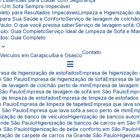
as Essenciais para Cuidar com Segurança
ara Um Sofá Sempre Impecável
leto para Resultados Impecáveis
Limpeza e Higienização 
l para Sua Saúde e Conforto
Serviço de lavagem de colchã
Paulo: O que você precisa saber
Serviço de lavagem sofá: 
aulo: Guia Completo
Serviço Ideal de Limpeza de Sofá e 
fados: Guia Completo
Contato
 Veículos em Carapicuíba e Osasco
resa de higienização de estofados
Empresa de higienização
em São Paulo
Empresa de higienização de sofá
Empresa de l
a de lavagem de colchão perto de mim
Empresa de lavagem
 São Paulo
Empresa de lavagem de sofá em São Paulo
Empr
 de limpeza de estofados
Empresa de limpeza de estofado
o Paulo
Empresa de limpeza de tapetes
Empresa que lava s
e São Paulo
Empresa que lava sofá a seco perto de mim
Em
enização de banco de veículos
Higienização de bancos auto
rande São Paulo
Higienização de bancos de carros em São 
de São Paulo
Higienização de bebe conforto em São Paulo
nização de carpete de carros na Grande São Paulo
Higieni