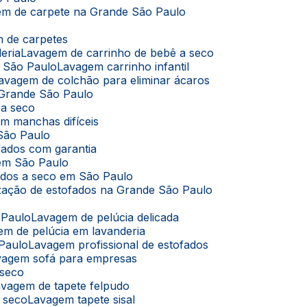
em de carpete na Grande São Paulo
m de carpetes
eria
Lavagem de carrinho de bebê a seco
m São Paulo
Lavagem carrinho infantil
Lavagem de colchão para eliminar ácaros
 Grande São Paulo
 a seco
m manchas difíceis
São Paulo
fados com garantia
 em São Paulo
ados a seco em São Paulo
ização de estofados na Grande São Paulo
 Paulo
Lavagem de pelúcia delicada
em de pelúcia em lavanderia
 Paulo
Lavagem profissional de estofados
avagem sofá para empresas
 seco
Lavagem de tapete felpudo
a seco
Lavagem tapete sisal