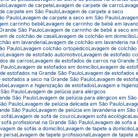
ulo
Lavagem de carpete
Lavagem de carpete de carro
Lavag
 de carpete em São Paulo
Lavagem de carpete a seco
ão Paulo
Lavagem de carpete a seco em São Paulo
Lavage
agem carrinho bebê
Lavagem de carrinho de bebê em lavand
 Grande São Paulo
Lavagem de carrinho de bebê a seco e
gem de colchão de casal
Lavagem de colchão em domicílio
lchão em lavanderia
Lavagem de colchão em lavanderia na
São Paulo
Lavagem colchão ortopédico
Lavagem de colchão
lo
Lavagem de estofado automotivo
Lavagem de estofado co
ados de carros
Lavagem de estofados de carros na Grande 
 Paulo
Lavagem de estofados em domicílio
Lavagem de esto
 de estofados na Grande São Paulo
Lavagem de estofados
e estofados a seco na Grande São Paulo
Lavagem de estof
bebe
Lavagem e higienização de estofados
Lavagem e higien
m São Paulo
Lavagem de pelúcia para alérgicos
rande São Paulo
Lavagem de pelúcia para alérgicos em São
São Paulo
Lavagem de pelúcia delicada em São Paulo
Lavag
rande São Paulo
Lavagem de pelúcia em lavanderia em São
 sofá
Lavagem de sofá de couro
Lavagem sofá ecológica
L
 sofá profissional na Grande São Paulo
Lavagem de sofa a
avagem de sofás a domicílio
Lavagem de tapete a domicilio
e persa
Lavagem de tapete profissional
Lavagem de tapete 