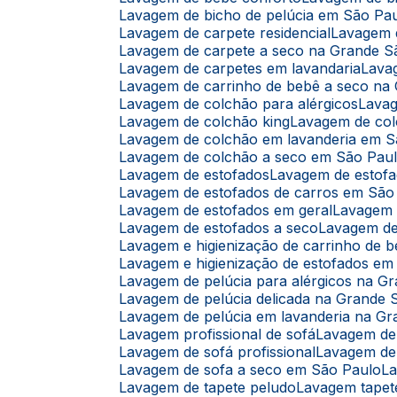
Lavagem de bicho de pelúcia em São Pa
Lavagem de carpete residencial
Lavagem
Lavagem de carpete a seco na Grande S
Lavagem de carpetes em lavandaria
Lav
Lavagem de carrinho de bebê a seco na
Lavagem de colchão para alérgicos
Lava
Lavagem de colchão king
Lavagem de co
Lavagem de colchão em lavanderia em 
Lavagem de colchão a seco em São Pau
Lavagem de estofados
Lavagem de estof
Lavagem de estofados de carros em São
Lavagem de estofados em geral
Lavagem
Lavagem de estofados a seco
Lavagem d
Lavagem e higienização de carrinho de 
Lavagem e higienização de estofados e
Lavagem de pelúcia para alérgicos na G
Lavagem de pelúcia delicada na Grande 
Lavagem de pelúcia em lavanderia na G
Lavagem profissional de sofá
Lavagem de
Lavagem de sofá profissional
Lavagem de
Lavagem de sofa a seco em São Paulo
L
Lavagem de tapete peludo
Lavagem tapet