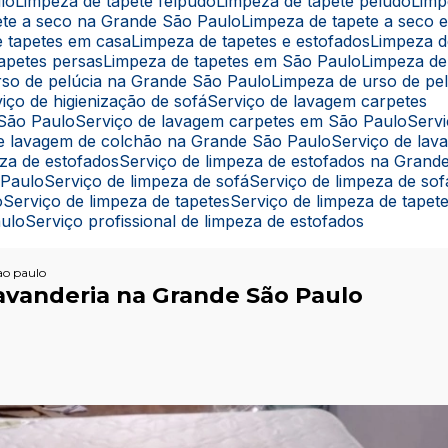
lo
Limpeza de tapete felpudo
Limpeza de tapete peludo
Lim
pete a seco na Grande São Paulo
Limpeza de tapete a seco
e tapetes em casa
Limpeza de tapetes e estofados
Limpeza 
tapetes persas
Limpeza de tapetes em São Paulo
Limpeza de
rso de pelúcia na Grande São Paulo
Limpeza de urso de pe
rviço de higienização de sofá
Serviço de lavagem carpetes
 São Paulo
Serviço de lavagem carpetes em São Paulo
Ser
 de lavagem de colchão na Grande São Paulo
Serviço de la
eza de estofados
Serviço de limpeza de estofados na Grand
 Paulo
Serviço de limpeza de sofá
Serviço de limpeza de s
o
Serviço de limpeza de tapetes
Serviço de limpeza de tape
aulo
Serviço profissional de limpeza de estofados
ao paulo
vanderia na Grande São Paulo