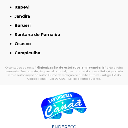
Itapevi
Jandira
Barueri
Santana de Parnaíba
Osasco
Carapicuíba
O conteúdo do texto "
Higienização de estofados em lavanderia
" é de direito
reservado. Sua reprodução, parcial ou total, mesmo citando nossos links, é proibida
sem a autorização do autor. Crime de violação de direito autoral – artigo 184 do
Código Penal –
Lei 9610/98 - Lei de direitos autorais
.
ENDEREÇO