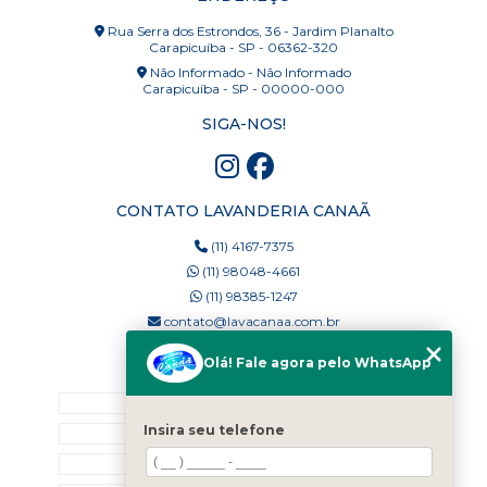
Rua Serra dos Estrondos, 36 - Jardim Planalto
Carapicuíba - SP - 06362-320
Não Informado - Não Informado
Carapicuíba - SP - 00000-000
SIGA-NOS!
CONTATO LAVANDERIA CANAÃ
(11) 4167-7375
(11) 98048-4661
(11) 98385-1247
contato@lavacanaa.com.br
Olá! Fale agora pelo WhatsApp
MENU
Home
Insira seu telefone
Quem Somos
Blog